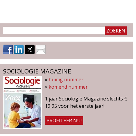
g
a
z
i
n
SOCIOLOGIE MAGAZINE
e
»
huidig nummer
»
komend nummer
1 jaar Sociologie Magazine slechts €
19,95 voor het eerste jaar!
PROFITEER NU!