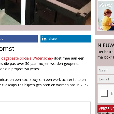
are
share
NIEUW
komst
Het beste
mailbox? 
oegepaste Sociale Wetenschap
doet mee aan een
ules die pas over 50 jaar mogen worden geopend.
 zijn project '50 years'
oricus en een socioloog om een werk achter te laten in
tijdscapsules blijven gesloten en worden pas in 2067
Wij vinden p