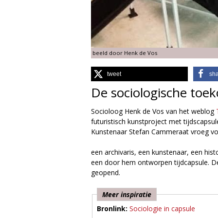
g
i
beeld door Henk de Vos
e
tweet
sh
M
De sociologische toe
a
Socioloog Henk de Vos van het weblog
T
g
futuristisch kunstproject met tijdscaps
Kunstenaar Stefan Cammeraat vroeg voor
a
een archivaris, een kunstenaar, een hist
z
een door hem ontworpen tijdcapsule. De 
geopend.
i
Meer inspiratie
n
Bronlink:
Sociologie in capsule