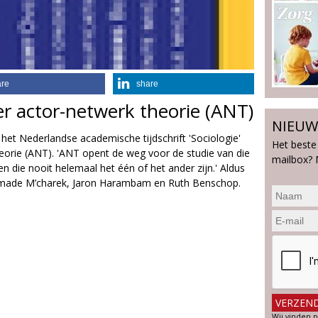
are
share
actor-netwerk theorie (ANT)
NIEUW
et Nederlandse academische tijdschrift 'Sociologie'
Het beste
eorie (ANT). 'ANT opent de weg voor de studie van die
mailbox? 
n die nooit helemaal het één of het ander zijn.' Aldus
 Amade M’charek, Jaron Harambam en Ruth Benschop.
Wij vinden p