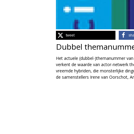
g
i
e
tweet
sh
Dubbel themanummer 
M
Het actuele (dubbel-)themanummer van h
a
verkent de waarde van actor-netwerk th
vreemde hybriden, die monsterlijke dinge
g
de samenstellers Irene van Oorschot,
a
z
i
n