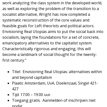
g
work analyzing the class system in the developed world,
as well as exploring the problem of the transition to a
a
socialist alternative, Wright has now completed a
systematic reconstruction of the core values and
z
feasible goals for Left theorists and political actors.
Envisioning Real Utopias aims to put the social back into
i
socialism, laying the foundations for a set of concrete,
emancipatory alternatives to the capitalist system.
n
Characteristically rigorous and engaging, this will
become a landmark of social thought for the twenty-
e
first century."
Titel: Envisioning Real Utopias: alternatives within
and beyond capitalism
Plaats: Amsterdam, UvA, Doelenzaal, Singel 421-
427
Tijd: 17.00 – 19.00 uur.
Toegang gratis. Aanmelden of inschrijven niet
nodig.