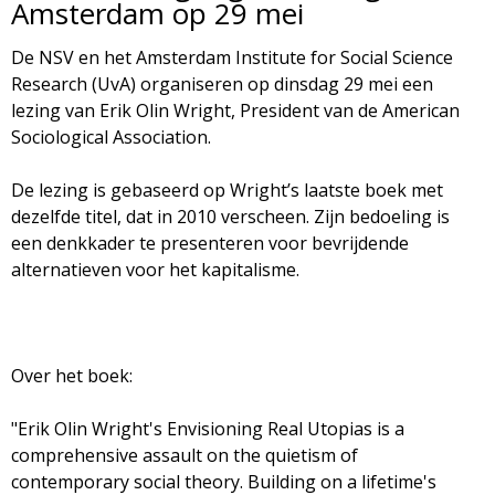
Amsterdam op 29 mei
d
i
De NSV en het Amsterdam Institute for Social Science
m
o
Research (UvA) organiseren op dinsdag 29 mei een
e
lezing van Erik Olin Wright, President van de American
l
Sociological Association.
n
u
o
De lezing is gebaseerd op Wright’s laatste boek met
dezelfde titel, dat in 2010 verscheen. Zijn bedoeling is
g
een denkkader te presenteren voor bevrijdende
alternatieven voor het kapitalisme.
i
e
Over het boek:
M
"Erik Olin Wright's Envisioning Real Utopias is a
a
comprehensive assault on the quietism of
contemporary social theory. Building on a lifetime's