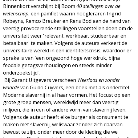
g
Binnenkort verschijnt bij Boom
40 stellingen over de
wetenschap
, een pamflet waarin hoogleraren Ingrid
a
Robeyns, Remco Breuker en Rens Bod aan de hand van
veertig provocerende stellingen voorstellen doen om de
z
universiteit weer 'relevant, werkbaar, studeerbaar en
betaalbaar' te maken. Volgens de auteurs verkeert de
i
universitaire wereld in een identiteitscrisis, waardoor er
sprake is van 'een ongezond hoge werkdruk, bijna
n
feodale gezagsverhoudingen en steeds minder
onderzoekstijd'.
e
Bij Garant Uitgevers verscheen
Weerloos en zonder
waarde
van Guido Cuyvers, een boek met als ondertitel
Moderne slavernij in al haar vormen. Het focust op een
grote groep mensen, wereldwijd meer dan veertig
miljoen, die in een of andere vorm van slavernij leven.
Volgens de auteur heeft elke burger als consument te
maken met slavernij, weliswaar zonder zich daarvan
bewust te zijn, onder meer door de kleding die we