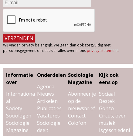
Wij vinden privacy belangrijk. We gaan dan ook zorgvuldig met
persoonsgegevens om. Lees er alles over in ons
privacy-statement
.
Informatie
Onderdelen
Sociologie
Kijk ook
over
Magazine
eens op
Agenda
Internationa
Nieuws
Abonneer je
Sociaal
al
Artikelen
op de
Bestek
Society
Publicaties
nieuwsbrief
Gonzo
Sociologen
Vacatures
Contact
Circus, over
Sociologie
Sociologie
Colofon
muziek
Magazine
deelt
Isgeschiedeni