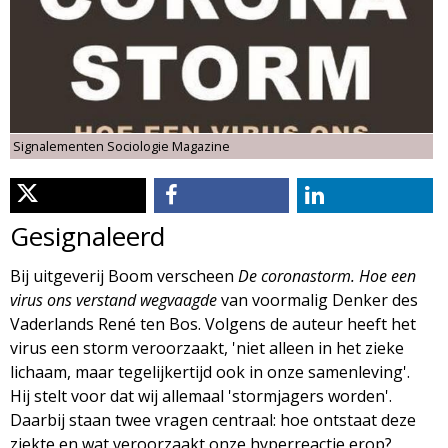
d
i
m
o
e
l
n
Signalementen Sociologie Magazine
u
o
g
Gesignaleerd
i
Bij uitgeverij Boom verscheen
De coronastorm. Hoe een
virus ons verstand wegvaagde
van voormalig Denker des
e
Vaderlands René ten Bos. Volgens de auteur heeft het
virus een storm veroorzaakt, 'niet alleen in het zieke
M
lichaam, maar tegelijkertijd ook in onze samenleving'.
Hij stelt voor dat wij allemaal 'stormjagers worden'.
a
Daarbij staan twee vragen centraal: hoe ontstaat deze
ziekte en wat veroorzaakt onze hyperreactie erop?