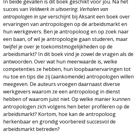
In beide gevallen is dit boek geschikt voor jou. Na het
g
succes van
Veldwerk in uitvoering. Verhalen van
antropologen in spe
verschijnt bij Aksant een boek over
a
ervaringen van antropologen op de arbeidsmarkt en
hun werkgevers. Ben je antropoloog en op zoek naar
z
een baan, of wil je antropologie gaan studeren, maar
twijfel je over je toekomstmogelijkheden op de
i
arbeidsmarkt? In dit boek vind je zowel de vragen als de
antwoorden. Over wat hun meerwaarde is, welke
n
competenties ze hebben, hun loopbaanervaringen tot
nu toe en tips die zij (aankomende) antropologen willen
e
meegeven. De auteurs vroegen daarnaast diverse
werkgevers waarom ze een antropoloog in dienst
hebben of waarom juist niet. Op welke manier kunnen
antropologen zich volgens hen beter profileren op de
arbeidsmarkt? Kortom, hoe kan de antropoloog
herkenbaar en grondig voorbereid succesvol de
arbeidsmarkt betreden?