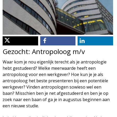
d
i
m
o
e
l
n
u
o
Gezocht: Antropoloog m/v
g
Waar kom je nou eigenlijk terecht als je antropologie
hebt gestudeerd? Welke meerwaarde heeft een
i
antropoloog voor een werkgever? Hoe kun je je als
antropoloog het beste presenteren bij een potentiële
e
werkgever? Vinden antropologen sowieso wel een
baan? Misschien ben je net afgestudeerd en ben je op
M
zoek naar een baan of ga je in augustus beginnen aan
een nieuwe studie.
a