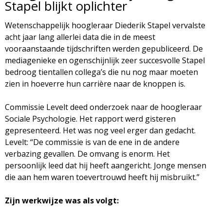
Stapel blijkt oplichter
d
i
Wetenschappelijk hoogleraar Diederik Stapel vervalste
m
o
acht jaar lang allerlei data die in de meest
e
vooraanstaande tijdschriften werden gepubliceerd. De
l
mediagenieke en ogenschijnlijk zeer succesvolle Stapel
n
bedroog tientallen collega’s die nu nog maar moeten
u
o
zien in hoeverre hun carrière naar de knoppen is.
g
Commissie Levelt deed onderzoek naar de hoogleraar
Sociale Psychologie. Het rapport werd gisteren
i
gepresenteerd. Het was nog veel erger dan gedacht.
Levelt: “De commissie is van de ene in de andere
e
verbazing gevallen. De omvang is enorm. Het
persoonlijk leed dat hij heeft aangericht. Jonge mensen
M
die aan hem waren toevertrouwd heeft hij misbruikt.”
a
Zijn werkwijze was als volgt: