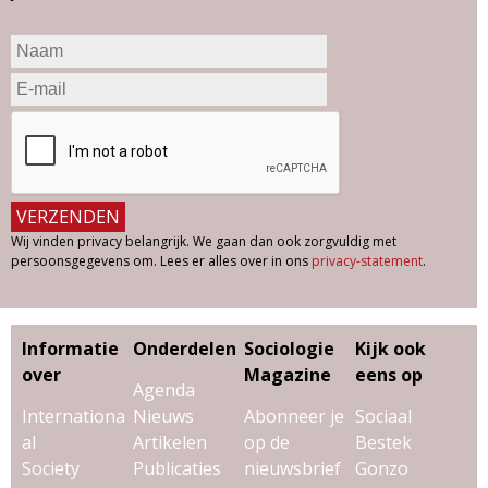
Wij vinden privacy belangrijk. We gaan dan ook zorgvuldig met
persoonsgegevens om. Lees er alles over in ons
privacy-statement
.
Informatie
Onderdelen
Sociologie
Kijk ook
over
Magazine
eens op
Agenda
Internationa
Nieuws
Abonneer je
Sociaal
al
Artikelen
op de
Bestek
Society
Publicaties
nieuwsbrief
Gonzo