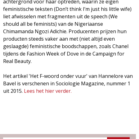
achtergrond voor haar optreden, waarin ze eigen
g
feministische teksten (Don’t think I’m just his little wife)
liet afwisselen met fragmenten uit de speech (We
a
should all be feminists) van de Nigeriaanse
Chimamanda Ngozi Adichie. Producenten prijzen hun
z
producten steeds vaker aan met (niet altijd even
geslaagde) feministische boodschappen, zoals Chanel
i
tijdens de Fashion Week of Dove in de Campaign for
Real Beauty.
n
Het artikel 'Het F-woord onder vuur' van Hannelore van
e
Bavel is verschenen in Sociologie Magazine, nummer 1
uit 2015.
Lees het hier verder.