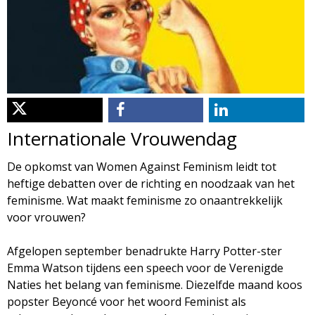
d
i
m
o
e
l
n
u
o
Internationale Vrouwendag
g
De opkomst van Women Against Feminism leidt tot
heftige debatten over de richting en noodzaak van het
i
feminisme. Wat maakt feminisme zo onaantrekkelijk
voor vrouwen?
e
Afgelopen september benadrukte Harry Potter-ster
M
Emma Watson tijdens een speech voor de Verenigde
Naties het belang van feminisme. Diezelfde maand koos
a
popster Beyoncé voor het woord Feminist als