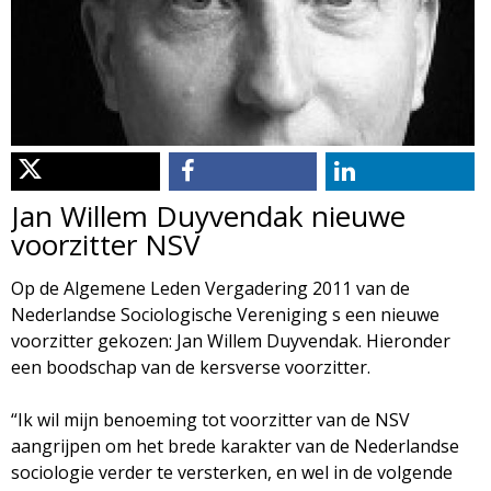
d
i
m
o
e
l
n
u
o
Jan Willem Duyvendak nieuwe
g
voorzitter NSV
i
Op de Algemene Leden Vergadering 2011 van de
Nederlandse Sociologische Vereniging s een nieuwe
e
voorzitter gekozen: Jan Willem Duyvendak. Hieronder
een boodschap van de kersverse voorzitter.
M
“Ik wil mijn benoeming tot voorzitter van de NSV
a
aangrijpen om het brede karakter van de Nederlandse
sociologie verder te versterken, en wel in de volgende