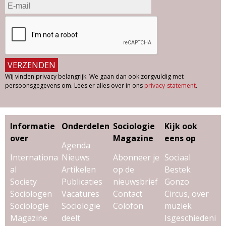
Wij vinden privacy belangrijk. We gaan dan ook zorgvuldig met
persoonsgegevens om. Lees er alles over in ons
privacy-statement
.
Informatie
Onderdelen
Sociologie
Kijk ook
over
Magazine
eens op
Agenda
Internationa
Nieuws
Abonneer je
Sociaal
al
Artikelen
op de
Bestek
Society
Publicaties
nieuwsbrief
Gonzo
Sociologen
Vacatures
Contact
Circus, over
Sociologie
Sociologie
Colofon
muziek
Magazine
deelt
Isgeschiedeni