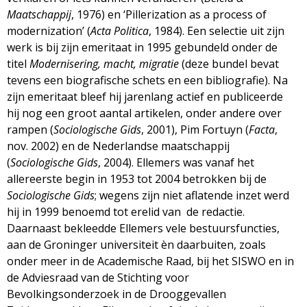
Maatschappij
, 1976) en ‘Pillerization as a process of
modernization’ (
Acta Politica
, 1984). Een selectie uit zijn
werk is bij zijn emeritaat in 1995 gebundeld onder de
titel
Modernisering, macht, migratie
(deze bundel bevat
tevens een biografische schets en een bibliografie). Na
zijn emeritaat bleef hij jarenlang actief en publiceerde
hij nog een groot aantal artikelen, onder andere over
rampen (
Sociologische Gids
, 2001), Pim Fortuyn (
Facta
,
nov. 2002) en de Nederlandse maatschappij
(
Sociologische Gids
, 2004). Ellemers was vanaf het
allereerste begin in 1953 tot 2004 betrokken bij de
Sociologische Gids
; wegens zijn niet aflatende inzet werd
hij in 1999 benoemd tot erelid van de redactie.
Daarnaast bekleedde Ellemers vele bestuursfuncties,
aan de Groninger universiteit èn daarbuiten, zoals
onder meer in de Academische Raad, bij het SISWO en in
de Adviesraad van de Stichting voor
Bevolkingsonderzoek in de Drooggevallen