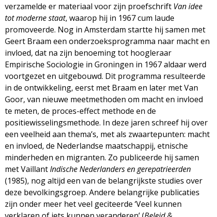
verzamelde er materiaal voor zijn proefschrift
Van idee
tot moderne staat
, waarop hij in 1967 cum laude
promoveerde. Nog in Amsterdam startte hij samen met
Geert Braam een onderzoeksprogramma naar macht en
invloed, dat na zijn benoeming tot hoogleraar
Empirische Sociologie in Groningen in 1967 aldaar werd
voortgezet en uitgebouwd. Dit programma resulteerde
in de ontwikkeling, eerst met Braam en later met Van
Goor, van nieuwe meetmethoden om macht en invloed
te meten, de proces-effect methode en de
positiewisselingsmethode. In deze jaren schreef hij over
een veelheid aan thema’s, met als zwaartepunten: macht
en invloed, de Nederlandse maatschappij, etnische
minderheden en migranten. Zo publiceerde hij samen
met Vaillant
Indische Nederlanders en gerepatrieerden
(1985), nog altijd een van de belangrijkste studies over
deze bevolkingsgroep. Andere belangrijke publicaties
zijn onder meer het veel geciteerde ‘Veel kunnen
verklaren of iets kunnen veranderen’ (
Beleid &