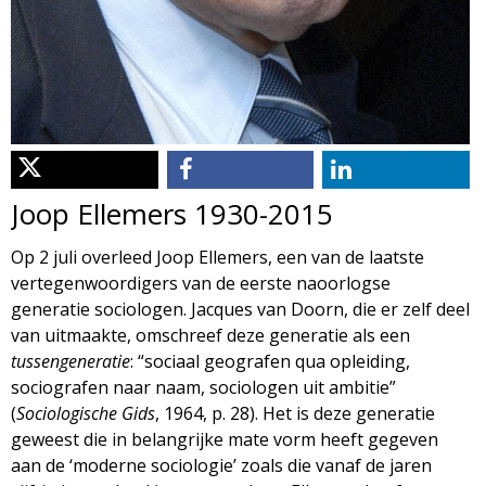
d
i
m
o
e
l
n
u
o
Joop Ellemers 1930-2015
g
Op 2 juli overleed Joop Ellemers, een van de laatste
vertegenwoordigers van de eerste naoorlogse
i
generatie sociologen. Jacques van Doorn, die er zelf deel
van uitmaakte, omschreef deze generatie als een
e
tussengeneratie
: “sociaal geografen qua opleiding,
sociografen naar naam, sociologen uit ambitie”
M
(
Sociologische Gids
, 1964, p. 28). Het is deze generatie
geweest die in belangrijke mate vorm heeft gegeven
a
aan de ‘moderne sociologie’ zoals die vanaf de jaren