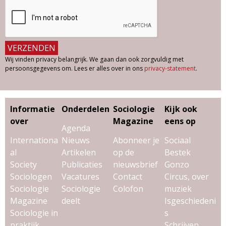
Wij vinden privacy belangrijk. We gaan dan ook zorgvuldig met
persoonsgegevens om. Lees er alles over in ons
privacy-statement
.
Informatie
Onderdelen
Sociologie
Kijk ook
over
Magazine
eens op
Agenda
Internationa
Nieuws
Abonneer je
Sociaal
al
Artikelen
op de
Bestek
Society
Publicaties
nieuwsbrief
Gonzo
Sociologen
Vacatures
Contact
Circus, over
Sociologie
Sociologie
Colofon
muziek
Magazine
deelt
Isgeschiedeni
Sociologie in
s
praktijk
Schrijven