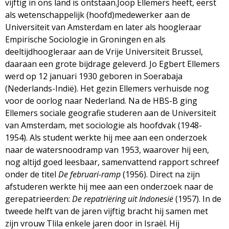
vijftig in ons land is ontstaan.Joop Ellemers heeft, eerst
g
als wetenschappelijk (hoofd)medewerker aan de
Universiteit van Amsterdam en later als hoogleraar
a
Empirische Sociologie in Groningen en als
deeltijdhoogleraar aan de Vrije Universiteit Brussel,
z
daaraan een grote bijdrage geleverd. Jo Egbert Ellemers
werd op 12 januari 1930 geboren in Soerabaja
i
(Nederlands-Indië). Het gezin Ellemers verhuisde nog
voor de oorlog naar Nederland. Na de HBS-B ging
n
Ellemers sociale geografie studeren aan de Universiteit
van Amsterdam, met sociologie als hoofdvak (1948-
e
1954). Als student werkte hij mee aan een onderzoek
naar de watersnoodramp van 1953, waarover hij een,
nog altijd goed leesbaar, samenvattend rapport schreef
onder de titel
De februari-ramp
(1956). Direct na zijn
afstuderen werkte hij mee aan een onderzoek naar de
gerepatrieerden:
De repatriëring uit Indonesië
(1957). In de
tweede helft van de jaren vijftig bracht hij samen met
zijn vrouw Tlila enkele jaren door in Israël. Hij