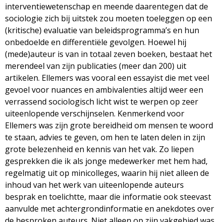
interventiewetenschap en meende daarentegen dat de
sociologie zich bij uitstek zou moeten toeleggen op een
(kritische) evaluatie van beleidsprogramma’s en hun
onbedoelde en differentiële gevolgen. Hoewel hij
(mede)auteur is van in totaal zeven boeken, bestaat het
merendeel van zijn publicaties (meer dan 200) uit
artikelen. Ellemers was vooral een essayist die met veel
gevoel voor nuances en ambivalenties altijd weer een
verrassend sociologisch licht wist te werpen op zeer
uiteenlopende verschijnselen. Kenmerkend voor
Ellemers was zijn grote bereidheid om mensen te woord
te staan, advies te geven, om hen te laten delen in zijn
grote belezenheid en kennis van het vak. Zo liepen
gesprekken die ik als jonge medewerker met hem had,
regelmatig uit op minicolleges, waarin hij niet alleen de
inhoud van het werk van uiteenlopende auteurs
besprak en toelichtte, maar die informatie ook steevast
aanvulde met achtergrondinformatie en anekdotes over
de besproken auteurs. Niet alleen op zijn vakgebied was