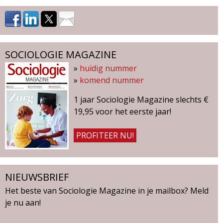
g
a
z
SOCIOLOGIE MAGAZINE
»
huidig nummer
i
»
komend nummer
n
1 jaar Sociologie Magazine slechts €
19,95 voor het eerste jaar!
e
PROFITEER NU!
NIEUWSBRIEF
Het beste van Sociologie Magazine in je mailbox? Meld
je nu aan!