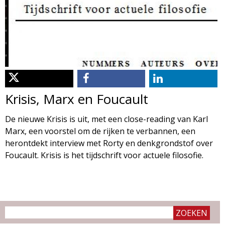
d
i
m
o
e
l
n
u
o
Krisis, Marx en Foucault
g
De nieuwe Krisis is uit, met een close-reading van Karl
Marx, een voorstel om de rijken te verbannen, een
i
herontdekt interview met Rorty en denkgrondstof over
Foucault. Krisis is het tijdschrift voor actuele filosofie.
e
M
a