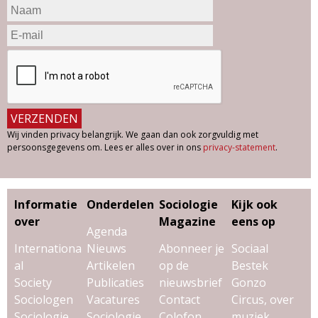
Wij vinden privacy belangrijk. We gaan dan ook zorgvuldig met
persoonsgegevens om. Lees er alles over in ons
privacy-statement
.
Informatie
Onderdelen
Sociologie
Kijk ook
over
Magazine
eens op
Agenda
Internationa
Nieuws
Abonneer je
Sociaal
al
Artikelen
op de
Bestek
Society
Publicaties
nieuwsbrief
Gonzo
Sociologen
Vacatures
Contact
Circus, over
Sociologie
Sociologie
Colofon
muziek