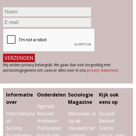
Wij vinden privacy belangrijk. We gaan dan ook zorgvuldig met
persoonsgegevens om. Lees er alles over in ons
privacy-statement
.
Informatie
Onderdelen
Sociologie
Kijk ook
over
Magazine
eens op
Agenda
Internationa
Nieuws
Abonneer je
Sociaal
al
Artikelen
op de
Bestek
Society
Publicaties
nieuwsbrief
Gonzo
Sociologen
Vacatures
Contact
Circus, over