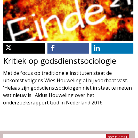
d
i
m
o
e
l
n
u
o
Kritiek op godsdienstsociologie
g
Met de focus op traditionele instituten staat de
uitkomst volgens Wies Houweling al bij voorbaat vast.
i
'Helaas zijn godsdienstsociologen niet in staat te meten
wat nieuw is'. Aldus Houweling over het
e
onderzoeksrapport God in Nederland 2016.
M
a