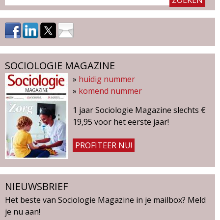
g
a
z
SOCIOLOGIE MAGAZINE
i
»
huidig nummer
»
komend nummer
n
1 jaar Sociologie Magazine slechts €
e
19,95 voor het eerste jaar!
PROFITEER NU!
NIEUWSBRIEF
Het beste van Sociologie Magazine in je mailbox? Meld
je nu aan!