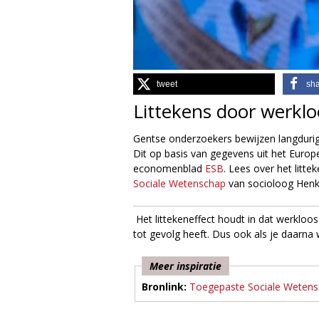
g
i
e
tweet
sh
Littekens door werkl
M
Gentse onderzoekers bewijzen langdurige
a
Dit op basis van gegevens uit het Europe
economenblad
ESB
. Lees over het litte
g
Sociale Wetenschap
van socioloog Henk
a
Het littekeneffect houdt in dat werkloos
z
tot gevolg heeft. Dus ook als je daarna 
i
Meer inspiratie
Bronlink:
Toegepaste Sociale Weten
n