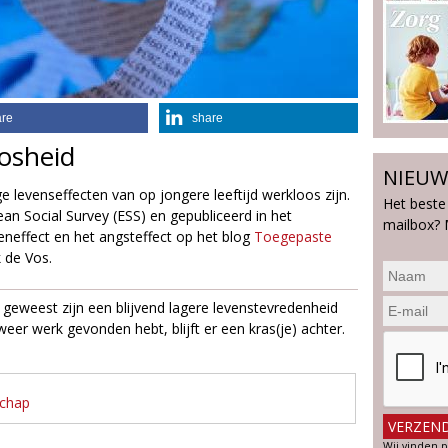
are
share
oosheid
NIEUW
 levenseffecten van op jongere leeftijd werkloos zijn.
Het beste
an Social Survey (ESS) en gepubliceerd in het
mailbox? 
keneffect en het angsteffect op het blog
Toegepaste
 de Vos.
 geweest zijn een blijvend lagere levenstevredenheid
weer werk gevonden hebt, blijft er een kras(je) achter.
schap
Wij vinden p