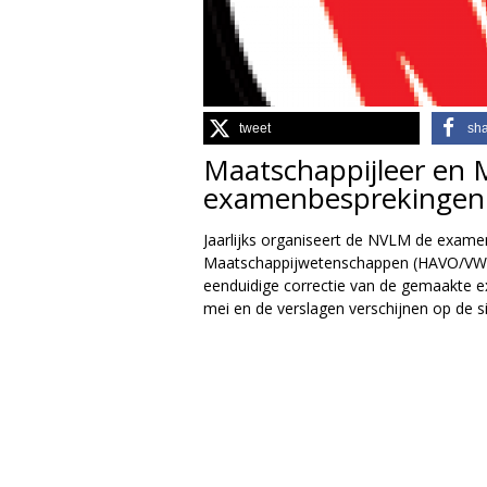
g
i
e
tweet
sh
Maatschappijleer en
M
examenbesprekingen
a
Jaarlijks organiseert de NVLM de exam
g
Maatschappijwetenschappen (HAVO/VWO).
eenduidige correctie van de gemaakte e
a
mei en de verslagen verschijnen op de si
z
i
n