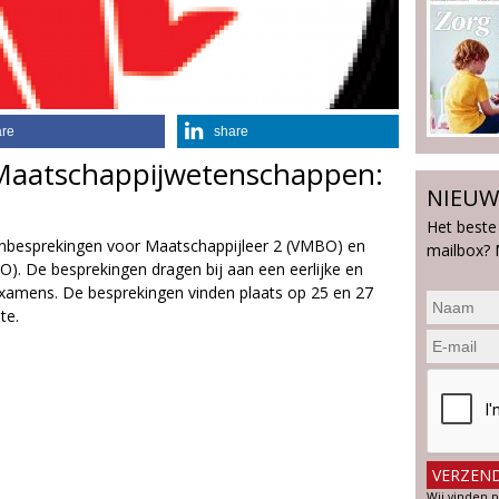
are
share
 Maatschappijwetenschappen:
NIEUW
Het beste
enbesprekingen voor Maatschappijleer 2 (VMBO) en
mailbox? 
 De besprekingen dragen bij aan een eerlijke en
xamens. De besprekingen vinden plaats op 25 en 27
te.
Wij vinden p