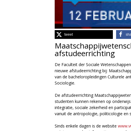
g
i
e
tweet
sh
Maatschappijwetensc
M
afstudeerrichting
a
De Faculteit der Sociale Wetenschappen 
g
nieuwe afstudeerrichting bij: Maatschap
van de bacheloropleidingen Culturele ant
a
Sociologie.
z
De afstudeerrichting Maatschappijweten
studenten kunnen rekenen op onderwijs 
i
integratie, sociale zekerheid en partici
vanuit de antropologie, politicologie en 
n
Sinds enkele dagen is de website
www.vu