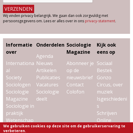
Wij vinden privacy belangrijk. We gaan dan ook zorgvuldig met
persoonsgegevens om. Lees er alles over in ons
privacy-statement
.
Informatie
Onderdelen
Sociologie
Kijk ook
over
Magazine
eens op
Agenda
Internationa
Nieuws
Abonneer je
Sociaal
al
Artikelen
op de
Bestek
Society
Publicaties
nieuwsbrief
Gonzo
Sociologen
Vacatures
Contact
Circus, over
Sociologie
Sociologie
Colofon
muziek
Magazine
deelt
Isgeschiedeni
Sociologie in
s
praktijk
Schrijven
Wetenschap
Online
We gebruiken cookies op deze site om de gebruikerservaring te
& sociologie
Uitgeverij
verbeteren.