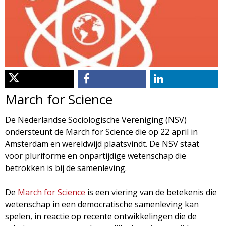
d
i
m
o
e
l
n
u
o
March for Science
g
De Nederlandse Sociologische Vereniging (NSV)
ondersteunt de March for Science die op 22 april in
i
Amsterdam en wereldwijd plaatsvindt. De NSV staat
voor pluriforme en onpartijdige wetenschap die
e
betrokken is bij de samenleving.
M
De
March for Science
is een viering van de betekenis die
wetenschap in een democratische samenleving kan
a
spelen, in reactie op recente ontwikkelingen die de