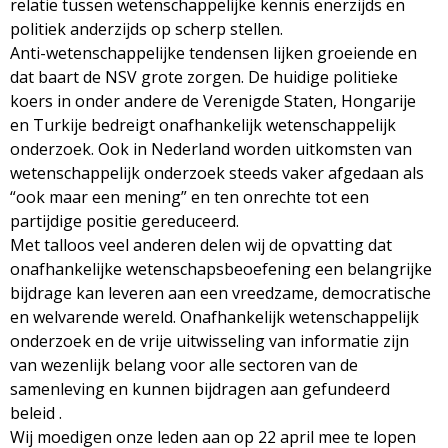
relatie tussen wetenschappelijke kennis enerzijds en
g
politiek anderzijds op scherp stellen.
Anti-wetenschappelijke tendensen lijken groeiende en
a
dat baart de NSV grote zorgen. De huidige politieke
koers in onder andere de Verenigde Staten, Hongarije
z
en Turkije bedreigt onafhankelijk wetenschappelijk
onderzoek. Ook in Nederland worden uitkomsten van
i
wetenschappelijk onderzoek steeds vaker afgedaan als
“ook maar een mening” en ten onrechte tot een
n
partijdige positie gereduceerd.
Met talloos veel anderen delen wij de opvatting dat
e
onafhankelijke wetenschapsbeoefening een belangrijke
bijdrage kan leveren aan een vreedzame, democratische
en welvarende wereld. Onafhankelijk wetenschappelijk
onderzoek en de vrije uitwisseling van informatie zijn
van wezenlijk belang voor alle sectoren van de
samenleving en kunnen bijdragen aan gefundeerd
beleid .
Wij moedigen onze leden aan op 22 april mee te lopen