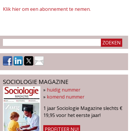
g
Klik hier om een abonnement te nemen.
a
z
i
n
e
SOCIOLOGIE MAGAZINE
»
huidig nummer
»
komend nummer
1 jaar Sociologie Magazine slechts €
19,95 voor het eerste jaar!
PROFITEER NU!