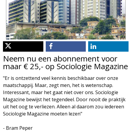
d
i
m
o
e
l
n
u
o
Neem nu een abonnement voor
g
maar € 25,- op Sociologie Magazine
i
"Er is ontzettend veel kennis beschikbaar over onze
maatschappij. Maar, zegt men, het is wetenschap.
e
Interessant, maar het gaat niet over ons. Sociologie
Magazine bewijst het tegendeel. Door nooit de praktijk
M
uit het oog te verliezen. Alleen al daarom zou iedereen
Sociologie Magazine moeten lezen"
a
- Bram Peper