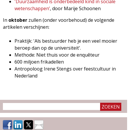
'Duurzaamheid is onderbedeeld kind in sociale
g
wetenschappen’
, door Marije Schoonen
a
In
oktober
zullen (onder voorbehoud) de volgende
artikelen verschijnen:
z
Praktijk: 'Als bestuurder heb je een veel mooier
i
beroep dan op de universiteit'.
Methode: Niet thuis voor de enquêteur
n
600 miljoen frikadellen
Antropoloog Irene Stengs over feestcultuur in
e
Nederland