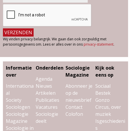
Wij vinden privacy belangrijk. We gaan dan ook zorgvuldig met
persoonsgegevens om. Lees er alles over in ons
privacy-statement
.
Informatie
Onderdelen
Sociologie
Kijk ook
over
Magazine
eens op
Agenda
Internationa
Nieuws
Abonneer je
Sociaal
al
Artikelen
op de
Bestek
Society
Publicaties
nieuwsbrief
Gonzo
Sociologen
Vacatures
Contact
Circus, over
Sociologie
Sociologie
Colofon
muziek
Magazine
deelt
Isgeschiedeni
Sociologie in
s