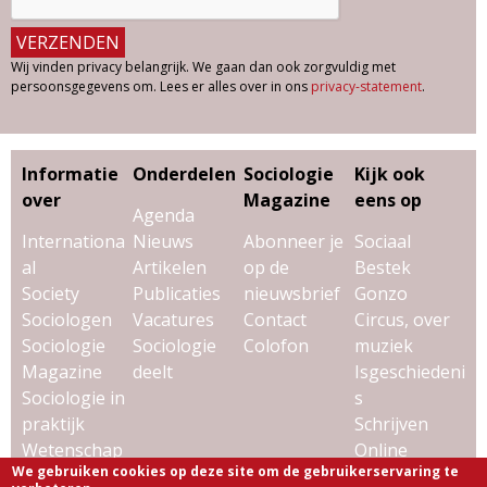
Wij vinden privacy belangrijk. We gaan dan ook zorgvuldig met
persoonsgegevens om. Lees er alles over in ons
privacy-statement
.
Informatie
Onderdelen
Sociologie
Kijk ook
over
Magazine
eens op
Agenda
Internationa
Nieuws
Abonneer je
Sociaal
al
Artikelen
op de
Bestek
Society
Publicaties
nieuwsbrief
Gonzo
Sociologen
Vacatures
Contact
Circus, over
Sociologie
Sociologie
Colofon
muziek
Magazine
deelt
Isgeschiedeni
Sociologie in
s
praktijk
Schrijven
Wetenschap
Online
We gebruiken cookies op deze site om de gebruikerservaring te
& sociologie
Uitgeverij