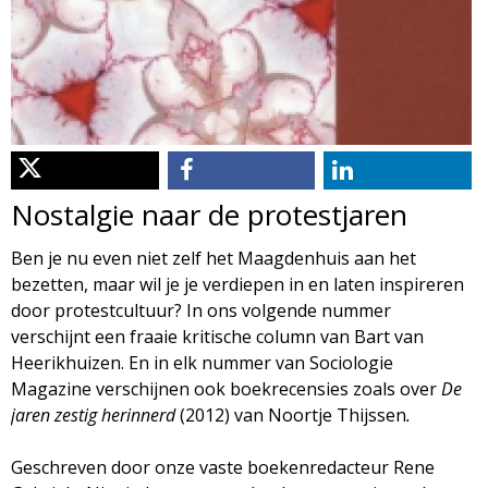
d
i
m
o
e
l
n
u
o
Nostalgie naar de protestjaren
g
Ben je nu even niet zelf het Maagdenhuis aan het
bezetten, maar wil je je verdiepen in en laten inspireren
i
door protestcultuur? In ons volgende nummer
verschijnt een fraaie kritische column van Bart van
e
Heerikhuizen. En in elk nummer van Sociologie
Magazine verschijnen ook boekrecensies zoals over
De
M
jaren zestig herinnerd
(2012) van Noortje Thijssen
.
a
Geschreven door onze vaste boekenredacteur Rene