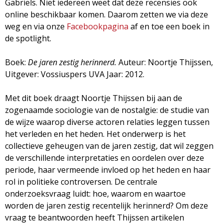
Gabriels. Niet iedereen weet dat deze recensies ook
g
online beschikbaar komen. Daarom zetten we via deze
weg en via onze
Facebookpagina
af en toe een boek in
a
de spotlight.
z
Boek:
De jaren zestig herinnerd.
Auteur: Noortje Thijssen,
Uitgever: Vossiuspers UVA Jaar: 2012.
i
Met dit boek draagt Noortje Thijssen bij aan de
n
zogenaamde sociologie van de nostalgie: de studie van
de wijze waarop diverse actoren relaties leggen tussen
e
het verleden en het heden. Het onderwerp is het
collectieve geheugen van de jaren zestig, dat wil zeggen
de verschillende interpretaties en oordelen over deze
periode, haar vermeende invloed op het heden en haar
rol in politieke controversen. De centrale
onderzoeksvraag luidt: hoe, waarom en waartoe
worden de jaren zestig recentelijk herinnerd? Om deze
vraag te beantwoorden heeft Thijssen artikelen