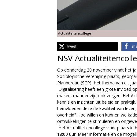
g
i
Actualiteitencollege
e
tweet
sh
M
NSV Actualiteitencoll
a
Op donderdag 20 november vindt het jaar
g
Sociologische Vereniging plaats, georga
Planbureau (SCP). Het thema van dit jaar 
a
Digitalisering heeft een grote invloed o
maken, maar er zijn ook zorgen. Het Act
z
kennis en inzichten uit beleid en prakti
beïnvloeden deze de kwaliteit van leven,
i
overheid? Hoe willen en kunnen we kade
ontwikkelingen te stimuleren en ongew
n
Het Actualiteitencollege vindt plaats i
18:00 uur. Meer informatie en de mogeli