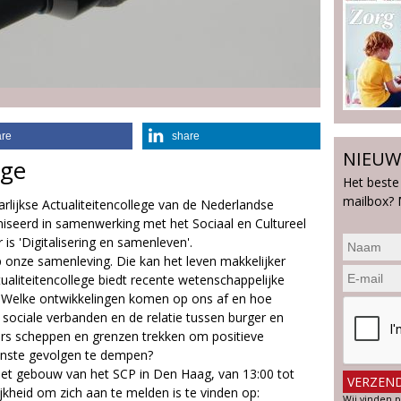
are
share
NIEUW
ege
Het beste
mailbox? 
lijkse Actualiteitencollege van de Nederlandse
niseerd in samenwerking met het Sociaal en Cultureel
is 'Digitalisering en samenleven'.
p onze samenleving. Die kan het leven makkelijker
ualiteitencollege biedt recente wetenschappelijke
jk. Welke ontwikkelingen komen op ons af en hoe
 sociale verbanden en de relatie tussen burger en
rs scheppen en grenzen trekken om positieve
enste gevolgen te dempen?
n het gebouw van het SCP in Den Haag, van 13:00 tot
jkheid om zich aan te melden is te vinden op:
Wij vinden p