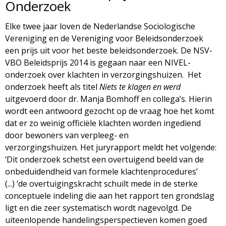
Onderzoek
d
i
Elke twee jaar loven de Nederlandse Sociologische
m
o
Vereniging en de Vereniging voor Beleidsonderzoek
e
een prijs uit voor het beste beleidsonderzoek. De NSV-
l
VBO Beleidsprijs 2014 is gegaan naar een NIVEL-
n
onderzoek over klachten in verzorgingshuizen.
Het
u
o
onderzoek heeft als titel
Niets te klagen en werd
uitgevoerd door dr. Manja Bomhoff en collega’s. Hierin
g
wordt een antwoord gezocht op de vraag hoe het komt
dat er zo weinig officiële klachten worden ingediend
i
door bewoners van verpleeg- en
verzorgingshuizen. Het juryrapport meldt het volgende:
e
‘Dit onderzoek schetst een overtuigend beeld van de
onbeduidendheid van formele klachtenprocedures’
M
(...) ‘de overtuigingskracht schuilt mede in de sterke
conceptuele indeling die aan het rapport ten grondslag
a
ligt en die zeer systematisch wordt nagevolgd. De
uiteenlopende handelingsperspectieven komen goed