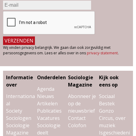
Wij vinden privacy belangrijk. We gaan dan ook zorgvuldig met
persoonsgegevens om. Lees er alles over in ons
privacy-statement
.
Informatie
Onderdelen
Sociologie
Kijk ook
over
Magazine
eens op
Agenda
Internationa
Nieuws
Abonneer je
Sociaal
al
Artikelen
op de
Bestek
Society
Publicaties
nieuwsbrief
Gonzo
Sociologen
Vacatures
Contact
Circus, over
Sociologie
Sociologie
Colofon
muziek
Magazine
deelt
Isgeschiedeni