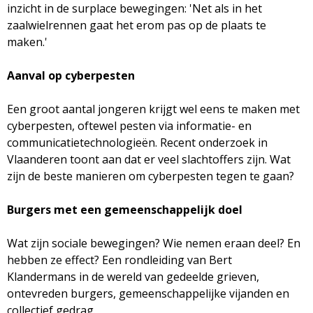
g
inzicht in de surplace bewegingen: 'Net als in het
zaalwielrennen gaat het erom pas op de plaats te
a
maken.'
z
Aanval op cyberpesten
i
Een groot aantal jongeren krijgt wel eens te maken met
cyberpesten, oftewel pesten via informatie- en
n
communicatietechnologieën. Recent onderzoek in
Vlaanderen toont aan dat er veel slachtoffers zijn. Wat
e
zijn de beste manieren om cyberpesten tegen te gaan?
Burgers met een gemeenschappelijk doel
Wat zijn sociale bewegingen? Wie nemen eraan deel? En
hebben ze effect? Een rondleiding van Bert
Klandermans in de wereld van gedeelde grieven,
ontevreden burgers, gemeenschappelijke vijanden en
collectief gedrag.