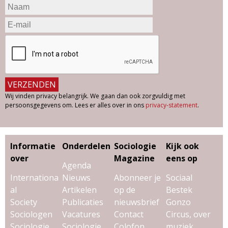
Wij vinden privacy belangrijk. We gaan dan ook zorgvuldig met
persoonsgegevens om. Lees er alles over in ons
privacy-statement
.
Informatie
Onderdelen
Sociologie
Kijk ook
over
Magazine
eens op
Agenda
Internationa
Nieuws
Abonneer je
Sociaal
al
Artikelen
op de
Bestek
Society
Publicaties
nieuwsbrief
Gonzo
Sociologen
Vacatures
Contact
Circus, over
Sociologie
Sociologie
Colofon
muziek