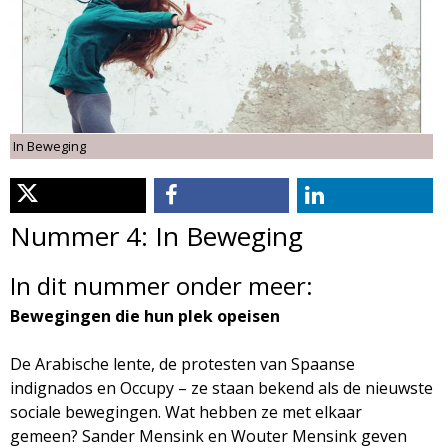
d
i
m
o
e
l
n
In Beweging
u
o
g
Nummer 4: In Beweging
i
In dit nummer onder meer:
e
Bewegingen die hun plek opeisen
M
De Arabische lente, de protesten van Spaanse
indignados en Occupy – ze staan bekend als de nieuwste
a
sociale bewegingen. Wat hebben ze met elkaar
gemeen? Sander Mensink en Wouter Mensink geven