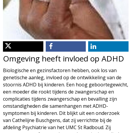
d
i
m
o
e
l
n
u
o
Omgeving heeft invloed op ADHD
g
Biologische en gezinsfactoren hebben, ook los van
genetische aanleg, invloed op de ontwikkeling van de
i
stoornis ADHD bij kinderen. Een hoog geboortegewicht,
een moeder die rookt tijdens de zwangerschap en
e
complicaties tijdens zwangerschap en bevalling zijn
omstandigheden die samenhangen met ADHD-
M
symptomen bij kinderen. Dit blijkt uit een onderzoek
van Cathelijne Buschgens, dat zij verrichtte bij de
a
afdeling Psychiatrie van het UMC St Radboud. Zij