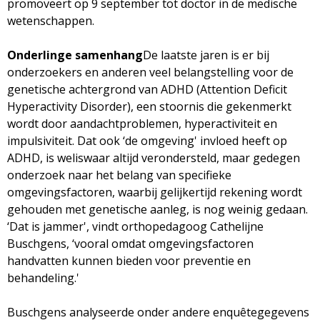
promoveert op 9 september tot doctor in de medische
g
wetenschappen.
a
Onderlinge samenhang
De laatste jaren is er bij
onderzoekers en anderen veel belangstelling voor de
z
genetische achtergrond van ADHD (Attention Deficit
Hyperactivity Disorder), een stoornis die gekenmerkt
i
wordt door aandachtproblemen, hyperactiviteit en
impulsiviteit. Dat ook ‘de omgeving' invloed heeft op
n
ADHD, is weliswaar altijd verondersteld, maar gedegen
onderzoek naar het belang van specifieke
e
omgevingsfactoren, waarbij gelijkertijd rekening wordt
gehouden met genetische aanleg, is nog weinig gedaan.
‘Dat is jammer', vindt orthopedagoog Cathelijne
Buschgens, ‘vooral omdat omgevingsfactoren
handvatten kunnen bieden voor preventie en
behandeling.'
Buschgens analyseerde onder andere enquêtegegevens