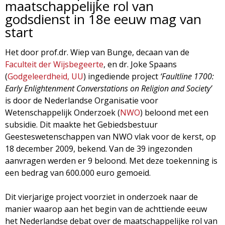
maatschappelijke rol van
d
i
godsdienst in 18e eeuw mag van
m
start
o
e
Het door prof.dr. Wiep van Bunge, decaan van de
l
Faculteit der Wijsbegeerte
, en dr. Joke Spaans
n
(
Godgeleerdheid, UU
) ingediende project
‘Faultline 1700:
u
o
Early Enlightenment Converstations on Religion and Society’
is door de Nederlandse Organisatie voor
g
Wetenschappelijk Onderzoek (
NWO
) beloond met een
subsidie. Dit maakte het Gebiedsbestuur
i
Geesteswetenschappen van NWO vlak voor de kerst, op
18 december 2009, bekend. Van de 39 ingezonden
e
aanvragen werden er 9 beloond. Met deze toekenning is
een bedrag van 600.000 euro gemoeid.
M
Dit vierjarige project voorziet in onderzoek naar de
a
manier waarop aan het begin van de achttiende eeuw
het Nederlandse debat over de maatschappelijke rol van