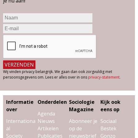
je nu aan!
Wij vinden privacy belangrijk. We gaan dan ook zorgvuldig met
persoonsgegevens om. Lees er alles over in ons
privacy-statement
.
Informatie
Onderdelen
Sociologie
Kijk ook
over
Magazine
eens op
Agenda
Internationa
Nieuws
Abonneer je
Sociaal
al
Artikelen
op de
Bestek
Society
Publicaties
nieuwsbrief
Gonzo