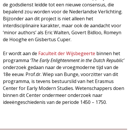
g
de godsdienst leidde tot een nieuwe consensus, die
bepalend zou worden voor de Nederlandse Verlichting.
a
Bijzonder aan dit project is niet alleen het
interdisciplinaire karakter, maar ook de aandacht voor
z
‘minor authors’ als Eric Walten, Govert Bidloo, Romeyn
de Hooghe en Gisbertus Cuper.
i
Er wordt aan de
Faculteit der Wijsbegeerte
binnen het
n
programma
‘The Early Enlightenment in the Dutch Republic’
onderzoek gedaan naar de vroegmoderne tijd van de
e
18e eeuw. Prof.dr. Wiep van Bunge, voorzitter van dit
programma, is tevens bestuurslid van het Erasmus
Center for Early Modern Studies. Wetenschappers doen
binnen dit Center ondermeer onderzoek naar
ideeëngeschiedenis van de periode 1450 – 1750.