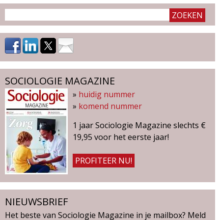
g
a
z
i
SOCIOLOGIE MAGAZINE
»
huidig nummer
n
»
komend nummer
e
1 jaar Sociologie Magazine slechts €
19,95 voor het eerste jaar!
PROFITEER NU!
NIEUWSBRIEF
Het beste van Sociologie Magazine in je mailbox? Meld