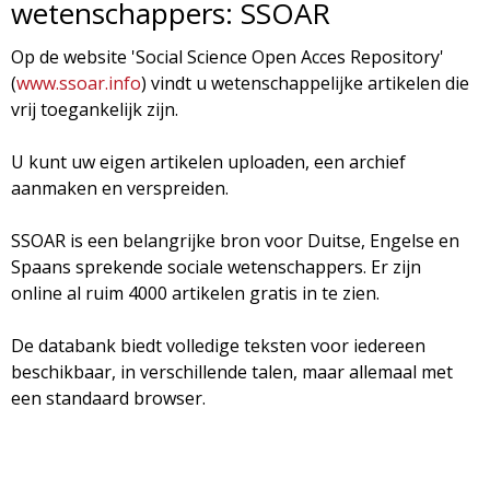
wetenschappers: SSOAR
d
i
Op de website 'Social Science Open Acces Repository'
m
o
(
www.ssoar.info
) vindt u wetenschappelijke artikelen die
e
vrij toegankelijk zijn.
l
n
U kunt uw eigen artikelen uploaden, een archief
u
o
aanmaken en verspreiden.
g
SSOAR is een belangrijke bron voor Duitse, Engelse en
Spaans sprekende sociale wetenschappers. Er zijn
i
online al ruim 4000 artikelen gratis in te zien.
e
De databank biedt volledige teksten voor iedereen
beschikbaar, in verschillende talen, maar allemaal met
M
een standaard browser.
a