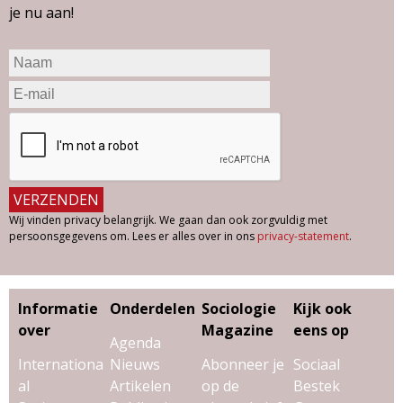
je nu aan!
Wij vinden privacy belangrijk. We gaan dan ook zorgvuldig met
persoonsgegevens om. Lees er alles over in ons
privacy-statement
.
Informatie
Onderdelen
Sociologie
Kijk ook
over
Magazine
eens op
Agenda
Internationa
Nieuws
Abonneer je
Sociaal
al
Artikelen
op de
Bestek