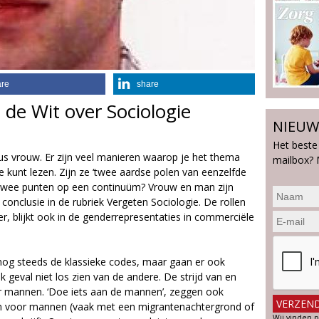
are
share
 de Wit over Sociologie
NIEUW
Het beste
s vrouw. Er zijn veel manieren waarop je het thema
mailbox? 
kunt lezen. Zijn ze ‘twee aardse polen van eenzelfde
twee punten op een continuüm? Vrouw en man zijn
onclusie in de rubriek Vergeten Sociologie. De rollen
ger, blijkt ook in de genderrepresentaties in commerciële
og steeds de klassieke codes, maar gaan er ook
k geval niet los zien van de andere. De strijd van en
r mannen. ‘Doe iets aan de mannen’, zeggen ook
n voor mannen (vaak met een migrantenachtergrond of
Wij vinden p