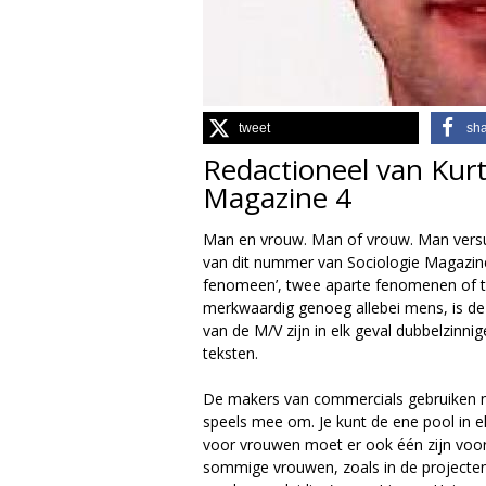
g
i
e
tweet
sh
Redactioneel van Kurt
M
Magazine 4
a
Man en vrouw. Man of vrouw. Man versu
g
van dit nummer van Sociologie Magazine 
fenomeen’, twee aparte fenomenen of 
a
merkwaardig genoeg allebei mens, is de c
van de M/V zijn in elk geval dubbelzinni
z
teksten.
i
De makers van commercials gebruiken n
speels mee om. Je kunt de ene pool in el
n
voor vrouwen moet er ook één zijn voo
sommige vrouwen, zoals in de projecte