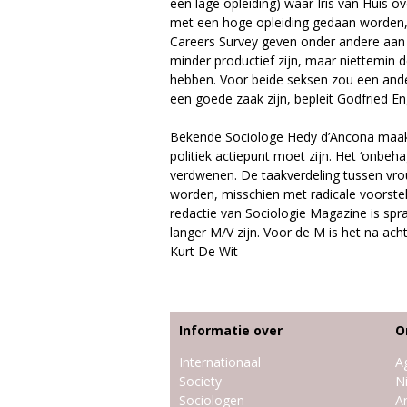
e
een lage opleiding) waar Iris van Huis o
met een hoge opleiding gedaan worden, 
Careers Survey geven onder andere aan 
minder productief zijn, maar niettemin 
hebben. Voor beide seksen zou een and
een goede zaak zijn, bepleit Godfried E
Bekende Sociologe Hedy d’Ancona maakt
politiek actiepunt moet zijn. Het ‘onbeh
verdwenen. De taakverdeling tussen v
worden, misschien met radicale voorstell
redactie van Sociologie Magazine is spra
langer M/V zijn. Voor de M is het na ach
Kurt De Wit
Informatie over
O
Internationaal
A
Society
N
Sociologen
Ar