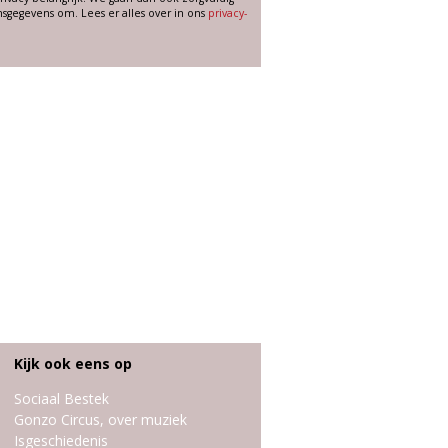
sgegevens om. Lees er alles over in ons
privacy-
Kijk ook eens op
Sociaal Bestek
Gonzo Circus, over muziek
Isgeschiedenis