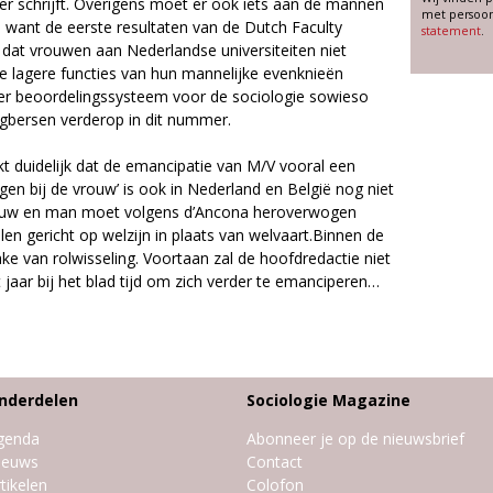
ver schrijft. Overigens moet er ook iets aan de mannen
met persoon
want de eerste resultaten van de Dutch Faculty
statement
.
dat vrouwen aan Nederlandse universiteiten niet
de lagere functies van hun mannelijke evenknieën
er beoordelingssysteem voor de sociologie sowieso
ngbersen verderop in dit nummer.
 duidelijk dat de emancipatie van M/V vooral een
agen bij de vrouw’ is ook in Nederland en België nog niet
rouw en man moet volgens d’Ancona heroverwogen
en gericht op welzijn in plaats van welvaart.Binnen de
ke van rolwisseling. Voortaan zal de hoofdredactie niet
t jaar bij het blad tijd om zich verder te emanciperen…
nderdelen
Sociologie Magazine
genda
Abonneer je op de nieuwsbrief
ieuws
Contact
tikelen
Colofon