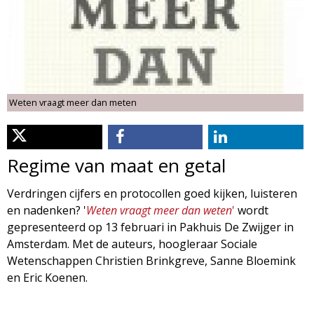
d
i
m
o
e
l
n
Weten vraagt meer dan meten
u
o
g
Regime van maat en getal
i
Verdringen cijfers en protocollen goed kijken, luisteren
en nadenken? '
Weten vraagt meer dan weten
'
wordt
e
gepresenteerd op 13 februari in Pakhuis De Zwijger in
Amsterdam. Met de auteurs, hoogleraar Sociale
M
Wetenschappen Christien Brinkgreve, Sanne Bloemink
en Eric Koenen.
a