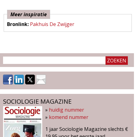
g
Meer inspiratie
a
Bronlink:
Pakhuis De Zwijger
z
i
n
e
SOCIOLOGIE MAGAZINE
»
huidig nummer
»
komend nummer
1 jaar Sociologie Magazine slechts €
19,95 voor het eerste jaar!