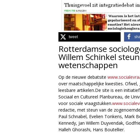
g
i
e
tweet
sh
Rotterdamse sociolog
M
Willem Schinkel steun
a
wetenschappen
g
Op de nieuwe debatsite
www.socialevra
over maatschappelijke kwesties. Ofwel, 
a
leesbare artikelen.De site is een initiat
Sociaal en Cultureel Planbureau, de Unive
z
voor sociale vraagstukken.
www.socialev
redactie, met steun van de zogenoemde 
i
Paul Schnabel, Evelien Tonkens, Mark 
Kennedy, Jan Willem Duyvendak, Godfrie
n
Halleh Ghorashi, Hans Boutellier.