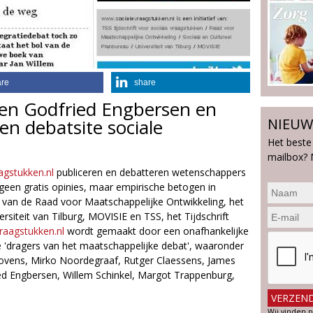
are
share
en Godfried Engbersen en
en debatsite sociale
NIEUW
Het beste
mailbox? 
agstukken.nl
publiceren en debatteren wetenschappers
geen gratis opinies, maar empirische betogen in
ief van de Raad voor Maatschappelijke Ontwikkeling, het
rsiteit van Tilburg, MOVISIE en TSS, het Tijdschrift
raagstukken.nl
wordt gemaakt door een onafhankelijke
'dragers van het maatschappelijke debat', waaronder
Bovens, Mirko Noordegraaf, Rutger Claessens, James
d Engbersen, Willem Schinkel, Margot Trappenburg,
Wij vinden p