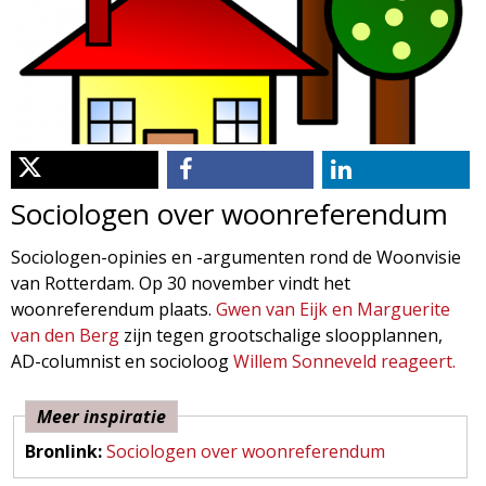
d
i
m
o
e
l
n
u
o
Sociologen over woonreferendum
g
Sociologen-opinies en -argumenten rond de Woonvisie
van Rotterdam. Op 30 november vindt het
i
woonreferendum plaats.
Gwen van Eijk en Marguerite
van den Berg
zijn tegen grootschalige sloopplannen,
e
AD-columnist en socioloog
Willem Sonneveld reageert.
M
Meer inspiratie
a
Bronlink:
Sociologen over woonreferendum