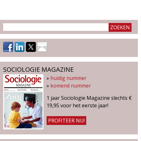
g
a
z
i
n
SOCIOLOGIE MAGAZINE
e
»
huidig nummer
»
komend nummer
1 jaar Sociologie Magazine slechts €
19,95 voor het eerste jaar!
PROFITEER NU!