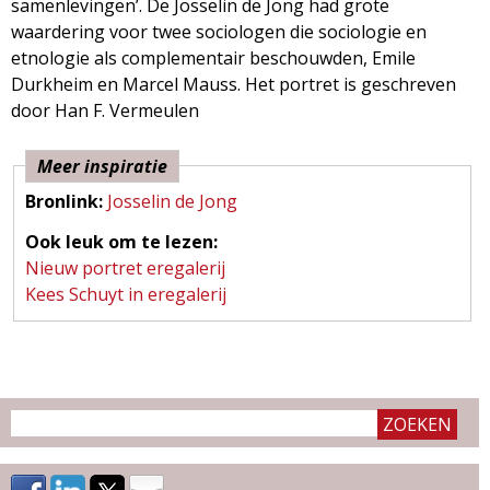
samenlevingen’. De Josselin de Jong had grote
g
waardering voor twee sociologen die sociologie en
etnologie als complementair beschouwden, Emile
a
Durkheim en Marcel Mauss. Het portret is geschreven
door Han F. Vermeulen
z
i
Meer inspiratie
Bronlink:
Josselin de Jong
n
Ook leuk om te lezen:
Nieuw portret eregalerij
e
Kees Schuyt in eregalerij