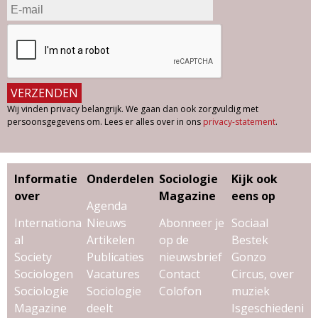
Wij vinden privacy belangrijk. We gaan dan ook zorgvuldig met
persoonsgegevens om. Lees er alles over in ons
privacy-statement
.
Informatie
Onderdelen
Sociologie
Kijk ook
over
Magazine
eens op
Agenda
Internationa
Nieuws
Abonneer je
Sociaal
al
Artikelen
op de
Bestek
Society
Publicaties
nieuwsbrief
Gonzo
Sociologen
Vacatures
Contact
Circus, over
Sociologie
Sociologie
Colofon
muziek
Magazine
deelt
Isgeschiedeni