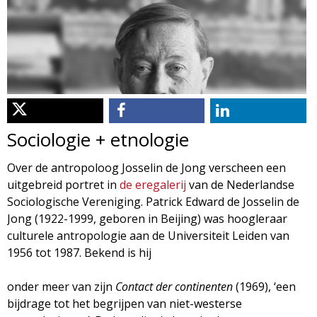
d
i
m
o
e
l
n
u
o
Sociologie + etnologie
g
Over de antropoloog Josselin de Jong verscheen een
uitgebreid portret in
de eregalerij
van de Nederlandse
i
Sociologische Vereniging. Patrick Edward de Josselin de
Jong (1922-1999, geboren in Beijing) was hoogleraar
e
culturele antropologie aan de Universiteit Leiden van
1956 tot 1987. Bekend is hij
M
onder meer van zijn
Contact der continenten
(1969), ‘een
a
bijdrage tot het begrijpen van niet-westerse