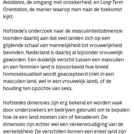
g
Avoidance
, de omgang met onzekerheid, en
Long-Term
Orientation
, de manier waarop men naar de toekomst
a
kijkt.
z
Hofstede’s onderzoek naar de masculiniteitsdimensie
toonden daarbij aan dat veel landen zich op een
i
glijdende schaal van mannelijkheid tot vrouwelijkheid
bevinden. Nederland is daarbij al bijzonder vrouwelijk
n
geworden. Een duidelijk verschil tussen een masculien
en een feminien land is bijvoorbeeld hoe breed
e
homoseksualiteit wordt geaccepteerd (niet in een
masculien land, wel in een vrouwelijk land), of de
houding ten opzichte van seks.
Hofstedes dimensies zijn erg bekend en worden vaak
door onderzoekers en bedrijven gebruikt om te bepalen
hoe ze een land moeten zien of benaderen. De
dimensies zijn echter wel een vereenvoudiging van de
werkelijkheid. De verschillen binnen een enkel land zijn