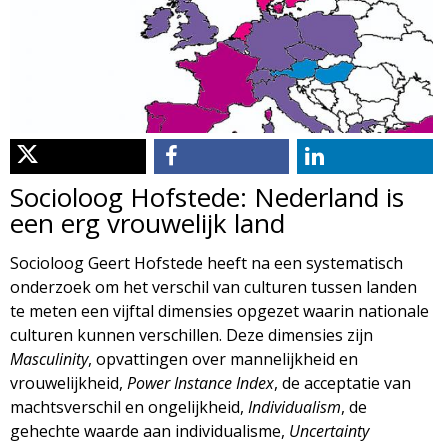
d
i
m
o
e
l
n
u
o
Socioloog Hofstede: Nederland is
g
een erg vrouwelijk land
i
Socioloog Geert Hofstede heeft na een systematisch
onderzoek om het verschil van culturen tussen landen
e
te meten een vijftal dimensies opgezet waarin nationale
culturen kunnen verschillen. Deze dimensies zijn
M
Masculinity
, opvattingen over mannelijkheid en
vrouwelijkheid,
Power Instance Index
, de acceptatie van
a
machtsverschil en ongelijkheid,
Individualism
, de
gehechte waarde aan individualisme,
Uncertainty