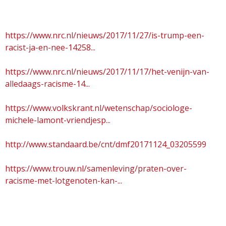
g
a
https://www.nrc.nl/nieuws/2017/11/27/is-trump-een-
racist-ja-en-nee-14258...
z
https://www.nrc.nl/nieuws/2017/11/17/het-venijn-van-
i
alledaags-racisme-14...
n
https://www.volkskrant.nl/wetenschap/sociologe-
michele-lamont-vriendjesp...
e
http://www.standaard.be/cnt/dmf20171124_03205599
https://www.trouw.nl/samenleving/praten-over-
racisme-met-lotgenoten-kan-...