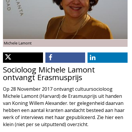
d
i
m
o
e
l
n
Michele Lamont
u
o
g
Socioloog Michele Lamont
ontvangt Erasmusprijs
i
Op 28 November 2017 ontvangt cultuursocioloog
e
Michele Lamont (Harvard) de Erasmusprijs uit handen
van Koning Willem Alexander. ter gelegenheid daarvan
M
hebben een aantal kranten aandacht besteed aan haar
werk of interviews met haar gepubliceerd. Zie hier een
a
klein (niet per se uitputtend) overzicht.