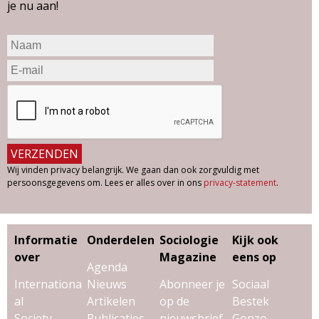
je nu aan!
Wij vinden privacy belangrijk. We gaan dan ook zorgvuldig met
persoonsgegevens om. Lees er alles over in ons
privacy-statement
.
Informatie
Onderdelen
Sociologie
Kijk ook
over
Magazine
eens op
Agenda
Internationa
Nieuws
Abonneer je
Sociaal
al
Artikelen
op de
Bestek
Society
Publicaties
nieuwsbrief
Gonzo