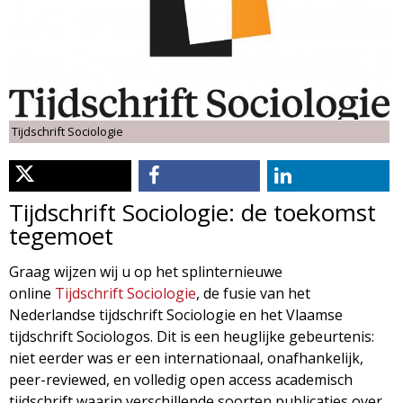
d
i
m
o
e
l
n
Tijdschrift Sociologie
u
o
g
Tijdschrift Sociologie: de toekomst
tegemoet
i
Graag wijzen wij u op het splinternieuwe
e
online
Tijdschrift Sociologie
, de fusie van het
Nederlandse tijdschrift Sociologie en het Vlaamse
M
tijdschrift Sociologos. Dit is een heuglijke gebeurtenis:
niet eerder was er een internationaal, onafhankelijk,
a
peer-reviewed, en volledig open access academisch
tijdschrift waarin verschillende soorten publicaties over