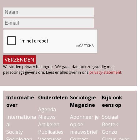
Wij vinden privacy belangrijk. We gaan dan ook zorgvuldig met
persoonsgegevens om. Lees er alles over in ons
privacy-statement
.
Informatie
Onderdelen
Sociologie
Kijk ook
over
Magazine
eens op
Agenda
Internationa
Nieuws
Abonneer je
Sociaal
al
Artikelen
op de
Bestek
Society
Publicaties
nieuwsbrief
Gonzo
Sociologen
Vacatures
Contact
Circus, over