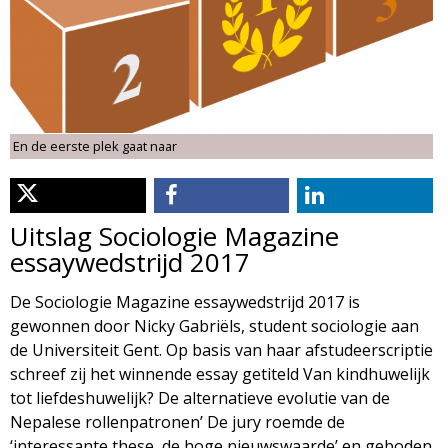
d
i
m
o
e
l
n
En de eerste plek gaat naar
u
o
g
Uitslag Sociologie Magazine
essaywedstrijd 2017
i
De Sociologie Magazine essaywedstrijd 2017 is
e
gewonnen door Nicky Gabriëls, student sociologie aan
de Universiteit Gent. Op basis van haar afstudeerscriptie
M
schreef zij het winnende essay getiteld Van kindhuwelijk
tot liefdeshuwelijk? De alternatieve evolutie van de
a
Nepalese rollenpatronen’ De jury roemde de
‘interessante these, de hoge nieuwswaarde’ en geboden