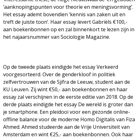
g
‘aanknopingspunten voor theorie en meningsvorming’.
Het essay ademt bovendien ‘kennis van zaken uit en
a
treft de juiste toon’. Haar essay levert Gabriëls €100,-
aan boekenbonnen op en zal binnenkort te lezen zijn in
z
het najaarsnummer van Sociologie Magazine.
i
n
Op de tweede plaats eindigde het essay Verkeerd
voorgesorteerd. Over de genderkloof in politiek
e
zelfvertrouwen van de Sjifra de Leeuw, student aan de
KU Leuven. Zij wint €50,- aan boekenbonnen en haar
essay zal verschijnen in de eerste editie van 2018. Op de
derde plaats eindigde het essay De wereld is groter dan
je smartphone. Een pleidooi voor een gezonde online-
offline balance voor de moderne Homo Digitalis van Fiza
Ahmed. Ahmed studeerde aan de Vrije Universiteit van
Amsterdam en wint €25,- aan boekenbonnen. Ook haar