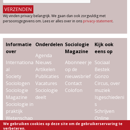
Wij vinden privacy belangrijk. We gaan dan ook zorgvuldig met
persoonsgegevens om. Lees er alles over in ons
privacy-statement
.
Informatie
Onderdelen
Sociologie
Kijk ook
over
Magazine
eens op
Agenda
Internationa
Nieuws
Abonneer je
Sociaal
al
Artikelen
op de
Bestek
Society
Publicaties
nieuwsbrief
Gonzo
Sociologen
Vacatures
Contact
Circus, over
Sociologie
Sociologie
Colofon
muziek
Magazine
deelt
Isgeschiedeni
Sociologie in
s
praktijk
Schrijven
Wetenschap
Online
We gebruiken cookies op deze site om de gebruikerservaring te
& sociologie
Uitgeverij
verbeteren.