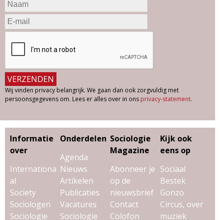
Wij vinden privacy belangrijk. We gaan dan ook zorgvuldig met
persoonsgegevens om. Lees er alles over in ons
privacy-statement
.
Informatie
Onderdelen
Sociologie
Kijk ook
over
Magazine
eens op
Agenda
Internationa
Nieuws
Abonneer je
Sociaal
al
Artikelen
op de
Bestek
Society
Publicaties
nieuwsbrief
Gonzo
Sociologen
Vacatures
Contact
Circus, over
Sociologie
Sociologie
Colofon
muziek