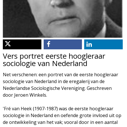
d
i
m
o
e
l
n
u
o
Vers portret eerste hoogleraar
g
sociologie van Nederland
i
Net verschenen: een portret van de eerste hoogleraar
sociologie van Nederland in de eregalerij van de
e
Nederlandse Sociologische Vereniging. Geschreven
door Jeroen Winkels.
M
'Fré van Heek (1907-1987) was de eerste hoogleraar
a
sociologie in Nederland en oefende grote invloed uit op
de ontwikkeling van het vak; vooral door in een aantal