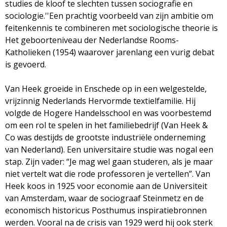
g
studies de kloof te slechten tussen sociografie en
sociologie.''Een prachtig voorbeeld van zijn ambitie om
a
feitenkennis te combineren met sociologische theorie is
Het geboorteniveau der Nederlandse Rooms-
z
Katholieken (1954) waarover jarenlang een vurig debat
is gevoerd.
i
Van Heek groeide in Enschede op in een welgestelde,
n
vrijzinnig Nederlands Hervormde textielfamilie. Hij
volgde de Hogere Handelsschool en was voorbestemd
e
om een rol te spelen in het familiebedrijf (Van Heek &
Co was destijds de grootste industriële onderneming
van Nederland). Een universitaire studie was nogal een
stap. Zijn vader: “Je mag wel gaan studeren, als je maar
niet vertelt wat die rode professoren je vertellen”. Van
Heek koos in 1925 voor economie aan de Universiteit
van Amsterdam, waar de sociograaf Steinmetz en de
economisch historicus Posthumus inspiratiebronnen
werden. Vooral na de crisis van 1929 werd hij ook sterk