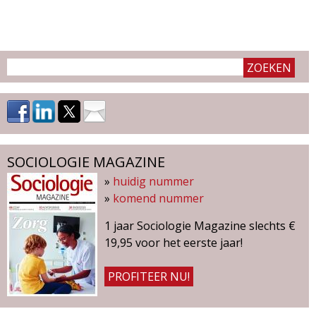
g
a
z
i
n
SOCIOLOGIE MAGAZINE
e
»
huidig nummer
»
komend nummer
1 jaar Sociologie Magazine slechts €
19,95 voor het eerste jaar!
PROFITEER NU!