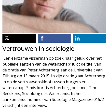
d
i
m
o
e
l
n
u
o
Vertrouwen in sociologie
g
'Een eenzame visserman op zoek naar geluk; over het
publieke aanzien van de wetenschap' luidt de titel van
i
de oratie van Peter Achterberg aan de Universiteit van
Tilburg op 13 maart 2015. In zijn oratie gaat Achterberg
e
in op de vertrouwenskloof tussen burgers en
wetenschap. Sinds kort is Achterberg ook, met Tim
M
Reeskens, Socioloog des Vaderlands. In het
aankomende nummer van Sociologie Magazine/2015/2
a
verschijnt een interview.