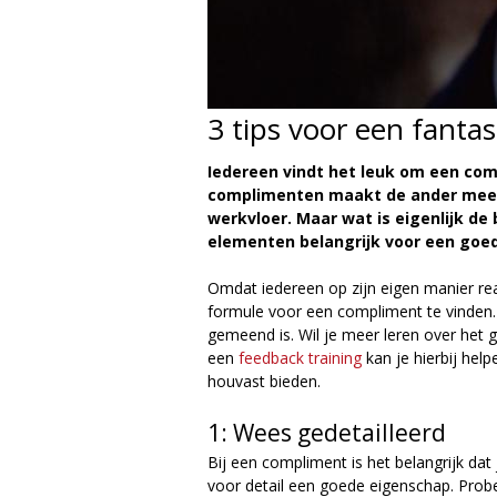
g
i
3 tips voor een fanta
e
M
Iedereen vindt het leuk om een comp
complimenten maakt de ander meest
a
werkvloer. Maar wat is eigenlijk de 
elementen belangrijk voor een goed
g
Omdat iedereen op zijn eigen manier rea
a
formule voor een compliment te vinden.
gemeend is. Wil je meer leren over het
z
een
feedback training
kan je hierbij hel
houvast bieden.
i
1: Wees gedetailleerd
n
Bij een compliment is het belangrijk dat
voor detail een goede eigenschap. Probe