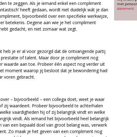
den te zeggen. Als je iemand enkel een compliment
met persoon
statement
.
fantastisch’ heeft gedaan, wordt niet duidelijk wát je dan
compliment, bijvoorbeeld over een specifieke werkwijze,
er betekenis. Degene aan wie je het compliment
 hebt gedacht, en niet zomaar wat zegt.
t heb je er al voor gezorgd dat de ontvangende partij
r prestatie of talent. Maar door je compliment nog
er waarde aan toe. Probeer één aspect nog verder uit
. Het moment waarop jij besloot dat je bewondering had
ar voren gebracht.
over – bijvoorbeeld – een collega doet, weet je waar
 of zij waardeert. Probeer bijvoorbeeld te achterhalen
 welke vaardigheden hij of zij belangrijk vindt en welke
rijk vindt. Als iemand het bijvoorbeeld heel belangrijk
iken van een bepaald doel van groot belang was, verwerk
ent. Zo maak je het geven van een compliment nog