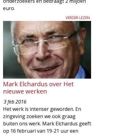
onderzoekers en bedraagt 2 miljoen
g
euro.
a
VERDER LEZEN
z
i
n
e
Mark Elchardus over Het
nieuwe werken
3 feb 2016
Het werk is intenser geworden. En
zingeving zoeken we ook graag
buiten ons werk. Mark Elchardus geeft
op 16 februari van 19-21 uur een