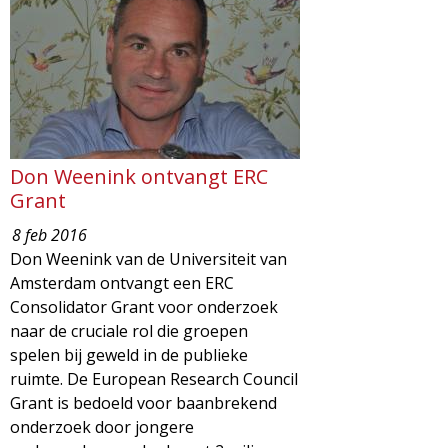
d
i
m
o
e
l
n
u
o
Don Weenink ontvangt ERC
Grant
g
8 feb 2016
Don Weenink van de Universiteit van
i
Amsterdam ontvangt een ERC
Consolidator Grant voor onderzoek
e
naar de cruciale rol die groepen
spelen bij geweld in de publieke
M
ruimte. De European Research Council
Grant is bedoeld voor baanbrekend
a
onderzoek door jongere