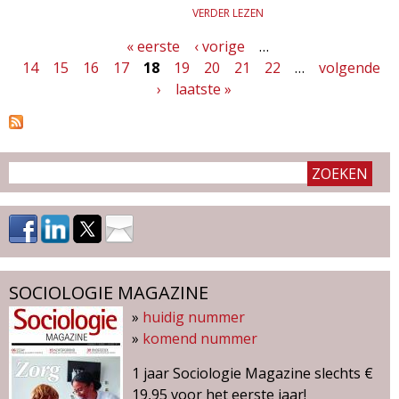
VERDER LEZEN
« eerste
‹ vorige
…
P
14
15
16
17
18
19
20
21
22
…
volgende
a
›
laatste »
g
i
n
a
'
s
SOCIOLOGIE MAGAZINE
»
huidig nummer
»
komend nummer
1 jaar Sociologie Magazine slechts €
19,95 voor het eerste jaar!