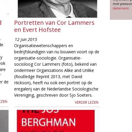
met persoon
statement
.
d
Portretten van Cor Lammers
en Evert Hofstee
.
12 jun 2015
de
Organisatiewetenschappers en
bedrijfskundigen van nu bouwen voort op de
ay
organisatie-sociologie. Organisatie-
ook
socioloog Cor Lammers (foto), bekend van
are
ondermeer Organizations Alike and Unlike
'
(Routledge Reprint 2013, met David
er de
Hickson), heeft nu ook een portret op de
eregalerij van de Nederlandse Sociologische
Vereniging, geschreven door Sjo Soeters.
EZEN
VERDER LEZEN