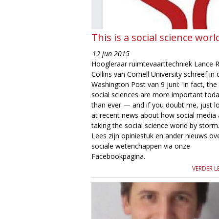
e
This is a social science worl
12 jun 2015
Hoogleraar ruimtevaarttechniek Lance R
Collins van Cornell University schreef in 
Washington Post van 9 juni: 'In fact, the
social sciences are more important tod
than ever — and if you doubt me, just l
at recent news about how social media 
taking the social science world by storm.
Lees zijn opiniestuk en ander nieuws ov
sociale wetenchappen via onze
Facebookpagina.
VERDER L