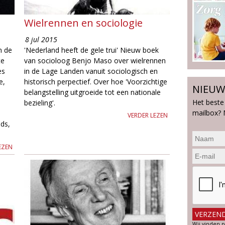
Wielrennen en sociologie
8 jul 2015
n de
'Nederland heeft de gele trui' Nieuw boek
te
van socioloog Benjo Maso over wielrennen
es
in de Lage Landen vanuit sociologisch en
e,
historisch perpectief. Over hoe 'Voorzichtige
NIEUW
belangstelling uitgroeide tot een nationale
Het beste
bezieling'.
mailbox? 
VERDER LEZEN
ids,
EZEN
Wij vinden p