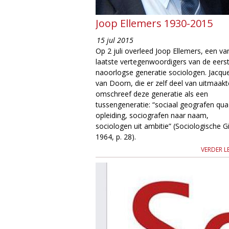
g
Joop Ellemers 1930-2015
i
15 jul 2015
Op 2 juli overleed Joop Ellemers, een va
e
laatste vertegenwoordigers van de eers
naoorlogse generatie sociologen. Jacqu
M
van Doorn, die er zelf deel van uitmaakt
omschreef deze generatie als een
a
tussengeneratie: “sociaal geografen qua
opleiding, sociografen naar naam,
g
sociologen uit ambitie” (Sociologische G
1964, p. 28).
a
VERDER L
z
i
n