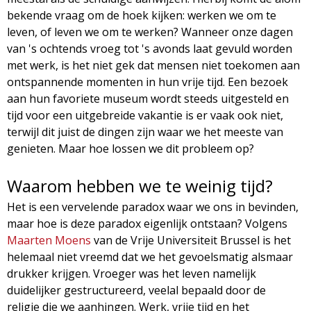
g
bekende vraag om de hoek kijken: werken we om te
leven, of leven we om te werken? Wanneer onze dagen
a
van 's ochtends vroeg tot 's avonds laat gevuld worden
met werk, is het niet gek dat mensen niet toekomen aan
z
ontspannende momenten in hun vrije tijd. Een bezoek
aan hun favoriete museum wordt steeds uitgesteld en
i
tijd voor een uitgebreide vakantie is er vaak ook niet,
terwijl dit juist de dingen zijn waar we het meeste van
n
genieten. Maar hoe lossen we dit probleem op?
e
Waarom hebben we te weinig tijd?
Het is een vervelende paradox waar we ons in bevinden,
maar hoe is deze paradox eigenlijk ontstaan? Volgens
Maarten Moens
van de Vrije Universiteit Brussel is het
helemaal niet vreemd dat we het gevoelsmatig alsmaar
drukker krijgen. Vroeger was het leven namelijk
duidelijker gestructureerd, veelal bepaald door de
religie die we aanhingen. Werk, vrije tijd en het