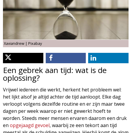
d
i
m
o
e
l
n
Xaviandrew | Pixabay
u
o
g
Een gebrek aan tijd: wat is de
oplossing?
i
Vrijwel iedereen die werkt, herkent het probleem wel:
e
het lijkt alsof je altijd achter de tijd aanloopt. Elke dag
verloopt volgens dezelfde routine en er zijn maar twee
M
dagen per week waarop er niet gewerkt hoeft te
worden. Steeds meer mensen ervaren daarom een druk
a
en
opgejaagd gevoel
, waarbij ze een tekort aan tijd
meestal als de schuldige aanwijzen. Hierbij komt de alom