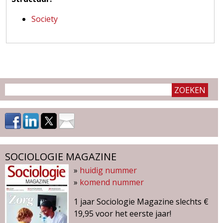
r
b
Society
e
r
g
e
n
SOCIOLOGIE MAGAZINE
»
huidig nummer
»
komend nummer
1 jaar Sociologie Magazine slechts €
19,95 voor het eerste jaar!