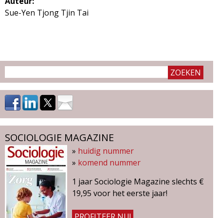
Auteur:
e
Sue-Yen Tjong Tjin Tai
r
F
a
c
t
a
n
u
m
m
e
SOCIOLOGIE MAGAZINE
r
»
huidig nummer
3
»
komend nummer
v
a
1 jaar Sociologie Magazine slechts €
n
19,95 voor het eerste jaar!
2
0
PROFITEER NU!