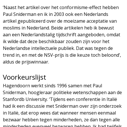
g
‘Naast het artikel over het conformisme-effect hebben
Paul Sniderman en ik in 2003 ook een Nederlands
a
artikel gepubliceerd over de moeizame acceptatie van
moslims in Nederland. Beide artikelen heb ik bewust
z
aan een Nederlandstalig tijdschrift aangeboden, omdat
ik wilde dat deze beschikbaar zouden zijn voor het
i
Nederlandse intellectuele publiek. Dat was tegen de
trend in, en met de NSV-prijs is die keuze toch beloond’,
n
aldus de prijswinnaar.
e
Voorkeurslijst
Hagendoorn werkt sinds 1996 samen met Paul
Sniderman, hoogleraar politieke wetenschappen aan de
Stanfordb University. ‘Tijdens een conferentie in Italië
had ik een discussie met Sniderman over zijn onderzoek
in Italië, dat erop wees dat wanneer mensen eenmaal
bezwaar hebben tegen minderheden, ze dan tegen alle
minderheden evenveel bezwaren hebben. Ik had twijfels