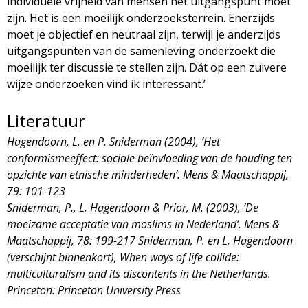
individuele vrijheid van mensen het uitgangspunt moet
zijn. Het is een moeilijk onderzoeksterrein. Enerzijds
moet je objectief en neutraal zijn, terwijl je anderzijds
uitgangspunten van de samenleving onderzoekt die
moeilijk ter discussie te stellen zijn. Dát op een zuivere
wijze onderzoeken vind ik interessant.’
Literatuur
Hagendoorn, L. en P. Sniderman (2004), ‘Het
conformismeeffect: sociale beïnvloeding van de houding ten
opzichte van etnische minderheden’. Mens & Maatschappij,
79: 101-123
Sniderman, P., L. Hagendoorn & Prior, M. (2003), ‘De
moeizame acceptatie van moslims in Nederland’. Mens &
Maatschappij, 78: 199-217 Sniderman, P. en L. Hagendoorn
(verschijnt binnenkort), When ways of life collide:
multiculturalism and its discontents in the Netherlands.
Princeton: Princeton University Press