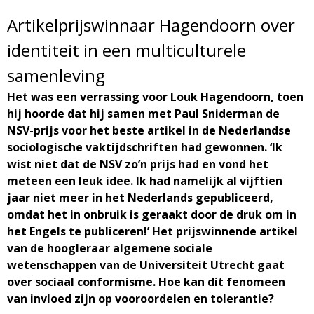
d
i
Artikelprijswinnaar Hagendoorn over
m
identiteit in een multiculturele
o
e
samenleving
l
n
Het was een verrassing voor Louk Hagendoorn, toen
hij hoorde dat hij samen met Paul Sniderman de
u
o
NSV-prijs voor het beste artikel in de Nederlandse
sociologische vaktijdschriften had gewonnen. ‘Ik
g
wist niet dat de NSV zo’n prijs had en vond het
meteen een leuk idee. Ik had namelijk al vijftien
i
jaar niet meer in het Nederlands gepubliceerd,
omdat het in onbruik is geraakt door de druk om in
e
het Engels te publiceren!’ Het prijswinnende artikel
van de hoogleraar algemene sociale
M
wetenschappen van de Universiteit Utrecht gaat
over sociaal conformisme. Hoe kan dit fenomeen
a
van invloed zijn op vooroordelen en tolerantie?