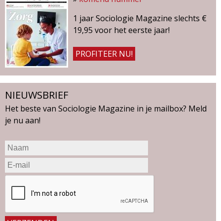
v
a
1 jaar Sociologie Magazine slechts €
n
19,95 voor het eerste jaar!
2
0
PROFITEER NU!
0
6
NIEUWSBRIEF
Het beste van Sociologie Magazine in je mailbox? Meld
je nu aan!