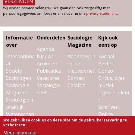
Wij vinden privacy belangrijk. We gaan dan ook zorgvuldig met
persoonsgegevens om. Lees er alles over in ons
privacy-statement
.
Informatie
Onderdelen
Sociologie
Kijk ook
over
Magazine
eens op
Agenda
Internationa
Nieuws
Abonneer je
Sociaal
al
Artikelen
op de
Bestek
Society
Publicaties
nieuwsbrief
Gonzo
Sociologen
Vacatures
Contact
Circus, over
Sociologie
Sociologie
Colofon
muziek
Magazine
deelt
Isgeschiedeni
Sociologie in
s
praktijk
Schrijven
Wetenschap
Online
We gebruiken cookies op deze site om de gebruikerservaring te
& sociologie
Uitgeverij
verbeteren.
Virtùmedia
Meer informatie