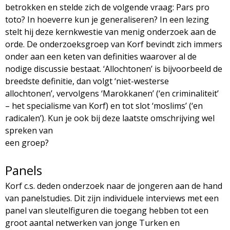
g
betrokken en stelde zich de volgende vraag: Pars pro
toto? In hoeverre kun je generaliseren? In een lezing
a
stelt hij deze kernkwestie van menig onderzoek aan de
orde. De onderzoeksgroep van Korf bevindt zich immers
z
onder aan een keten van definities waarover al de
nodige discussie bestaat. ‘Allochtonen’ is bijvoorbeeld de
i
breedste definitie, dan volgt ‘niet-westerse
allochtonen’, vervolgens ‘Marokkanen’ (‘en criminaliteit’
n
– het specialisme van Korf) en tot slot ‘moslims’ (‘en
radicalen’). Kun je ook bij deze laatste omschrijving wel
e
spreken van
een groep?
Panels
Korf c.s. deden onderzoek naar de jongeren aan de hand
van panelstudies. Dit zijn individuele interviews met een
panel van sleutelfiguren die toegang hebben tot een
groot aantal netwerken van jonge Turken en