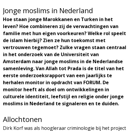
d
i
Jonge moslims in Nederland
m
Hoe staan jonge Marokkanen en Turken in het
o
leven? Hoe combineren zij de verwachtingen van
e
familie met hun eigen voorkeuren? Welke rol speelt
l
n
de islam hierbij? Zien ze hun toekomst met
vertrouwen tegemoet? Zulke vragen staan centraal
u
o
in het onderzoek van de Universiteit van
Amsterdam naar jonge moslims in de Nederlandse
g
samenleving. Van Allah tot Prada is de titel van het
eerste onderzoeksrapport van een jaarlijks te
i
herhalen monitor in opdracht van FORUM. De
monitor heeft als doel om ontwikkelingen in
e
culturele identiteit, leefstijl en religie onder jonge
moslims in Nederland te signaleren en te duiden.
M
Allochtonen
a
Dirk Korf was als hoogleraar criminologie bij het project