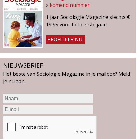
e
»
komend nummer
r
1
1 jaar Sociologie Magazine slechts €
v
19,95 voor het eerste jaar!
a
n
PROFITEER NU!
2
0
1
NIEUWSBRIEF
7
Het beste van Sociologie Magazine in je mailbox? Meld
je nu aan!