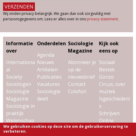
Wij vinden privacy belangrijk. We gaan dan ook zorgvuldig met
persoonsgegevens om. Lees er alles over in ons
privacy-statement
.
Informatie
Onderdelen
Sociologie
Kijk ook
over
Magazine
eens op
Agenda
Internationa
Nieuws
Abonneer je
Sociaal
al
Artikelen
op de
Bestek
Society
Publicaties
nieuwsbrief
Gonzo
Sociologen
Vacatures
Contact
Circus, over
Sociologie
Sociologie
Colofon
muziek
Magazine
deelt
Isgeschiedeni
Sociologie in
s
praktijk
Schrijven
Wetenschap
Online
We gebruiken cookies op deze site om de gebruikerservaring te
& sociologie
Uitgeverij
verbeteren.
Virtùmedia