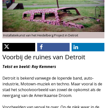
d
i
m
o
e
l
n
Installatiekunst van het Heidelberg Project in Detroit
u
o
g
Voorbij de ruïnes van Detroit
i
Tekst en beeld: Roy Kemmers
e
Detroit is bekend vanwege de lopende band, auto-
industrie, Motown-muziek en techno. Maar vooral is de
M
stad het schoolvoorbeeld van zowel de opkomst als de
neergang van de Amerikaanse Droom.
a
Voorbeelden van verval te over. Op de plek waar in de