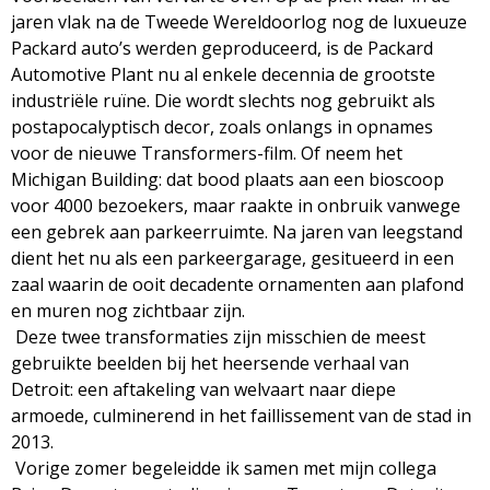
g
jaren vlak na de Tweede Wereldoorlog nog de luxueuze
Packard auto’s werden geproduceerd, is de Packard
a
Automotive Plant nu al enkele decennia de grootste
industriële ruïne. Die wordt slechts nog gebruikt als
z
postapocalyptisch decor, zoals onlangs in opnames
voor de nieuwe Transformers-film. Of neem het
i
Michigan Building: dat bood plaats aan een bioscoop
voor 4000 bezoekers, maar raakte in onbruik vanwege
n
een gebrek aan parkeerruimte. Na jaren van leegstand
dient het nu als een parkeergarage, gesitueerd in een
e
zaal waarin de ooit decadente ornamenten aan plafond
en muren nog zichtbaar zijn.
Deze twee transformaties zijn misschien de meest
gebruikte beelden bij het heersende verhaal van
Detroit: een aftakeling van welvaart naar diepe
armoede, culminerend in het faillissement van de stad in
2013.
Vorige zomer begeleidde ik samen met mijn collega