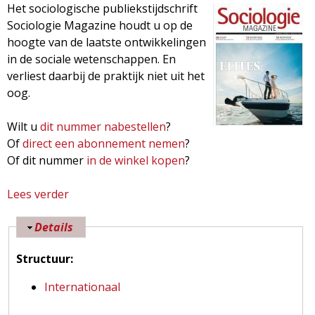
Het sociologische publiekstijdschrift
Sociologie Magazine houdt u op de
hoogte van de laatste ontwikkelingen
in de sociale wetenschappen. En
verliest daarbij de praktijk niet uit het
oog.
Wilt u
dit nummer nabestellen
?
Of
direct een abonnement nemen
?
Of dit nummer
in de winkel kopen
?
Lees verder
o
v
V
Details
e
e
r
Structuur:
r
S
b
o
Internationaal
e
c
r
i