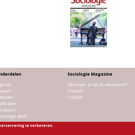
nderdelen
Sociologie Magazine
genda
Abonneer je op de nieuwsbrief
ieuws
Contact
tikelen
Colofon
blicaties
acatures
ciologie deelt
kerservaring te verbeteren.
rivacy-statement