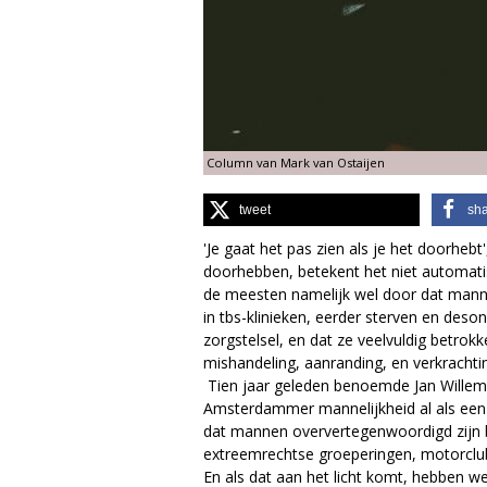
g
i
e
Column van Mark van Ostaijen
M
tweet
sh
a
'Je gaat het pas zien als je het doorhebt'
g
doorhebben, betekent het niet automati
de meesten namelijk wel door dat mann
a
in tbs-klinieken, eerder sterven en des
zorgstelsel, en dat ze veelvuldig betrokk
z
mishandeling, aanranding, en verkrachti
Tien jaar geleden benoemde Jan Willem 
i
Amsterdammer mannelijkheid al als een 
dat mannen oververtegenwoordigd zijn bi
n
extreemrechtse groeperingen, motorclubs,
En als dat aan het licht komt, hebben we 