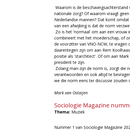
Waarom is de beschavingsachterstand v
nationale zorg? Of waarom vraagt geen e
Nederlandse mannen? Dat komt omdat ma
van een afwijking is dat de norm verzwe
Zo is het 'normaal' om aan een vrouw i
combineert met het moederschap, of om 
de voorzitter van VNO-NCW, te vragen of
daarentegen zijn om aan Rem Koolhaas t
positie als 'starchitect'. Of om aan Mar
president te zijn.
Zolang man-zijn de norm is, zorgt die 
verantwoorden en ook altijd te bevragen 
we die norm eens ter discussie zouden d
Mark van Ostaijen
Sociologie Magazine numme
Thema:
Muziek
Nummer 1 van Sociologie Magazine 2021