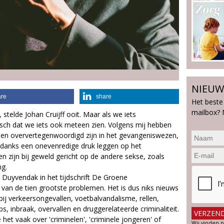
NIEUW
are
share
Het beste
mailbox? 
, stelde Johan Cruijff ooit. Maar als we iets
sch dat we iets ook meteen zien. Volgens mij hebben
en oververtegenwoordigd zijn in het gevangeniswezen,
ondanks een onevenredige druk leggen op het
en zijn bij geweld gericht op de andere sekse, zoals
ng.
Duyvendak in het tijdschrift De Groene
van de tien grootste problemen. Het is dus niks nieuws
j verkeersongevallen, voetbalvandalisme, rellen,
 inbraak, overvallen en druggerelateerde criminaliteit.
het vaak over 'criminelen', 'criminele jongeren' of
Wij vinden p