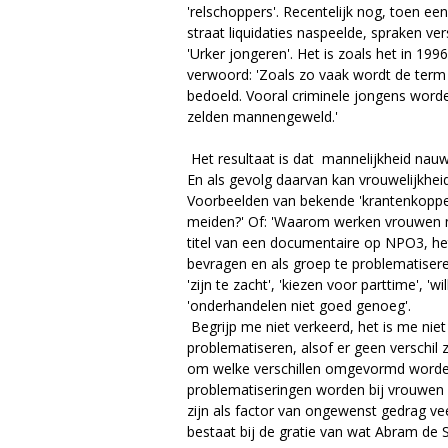
e
'relschoppers'. Recentelijk nog, toen een
straat liquidaties naspeelde, spraken v
'Urker jongeren'. Het is zoals het in 19
verwoord: 'Zoals zo vaak wordt de term
bedoeld. Vooral criminele jongens word
zelden mannengeweld.'
Het resultaat is dat mannelijkheid nauw
En als gevolg daarvan kan vrouwelijkhe
Voorbeelden van bekende 'krantenkoppen
meiden?' Of: 'Waarom werken vrouwen ni
titel van een documentaire op NPO3, h
bevragen en als groep te problematisere
'zijn te zacht', 'kiezen voor parttime', 'w
'onderhandelen niet goed genoeg'.
Begrijp me niet verkeerd, het is me niet
problematiseren, alsof er geen verschil 
om welke verschillen omgevormd worden
problematiseringen worden bij vrouwen 
zijn als factor van ongewenst gedrag vee
bestaat bij de gratie van wat Abram de 