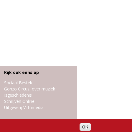
Kijk ook eens op
Sociaal Bestek
Gonzo Circus, over muziek
Isgeschiedenis
Schrijven Online
Uitgeverij Virtùmedia
OK