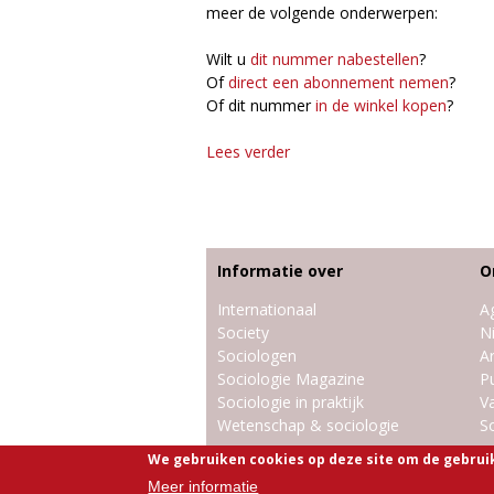
meer de volgende onderwerpen:
Wilt u
dit nummer nabestellen
?
Of
direct een abonnement nemen
?
Of dit nummer
in de winkel kopen
?
Lees verder
o
v
e
r
S
o
Informatie over
O
c
Internationaal
A
i
Society
N
o
Sociologen
Ar
l
Sociologie Magazine
Pu
o
Sociologie in praktijk
V
g
Wetenschap & sociologie
So
i
e
We gebruiken cookies op deze site om de gebrui
© 2009-2026 Sociologie Magazine |
M
P
Meer informatie