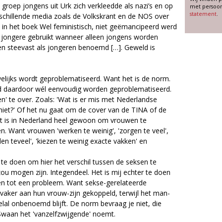
 groep jongens uit Urk zich verkleedde als nazi’s en op
met persoon
statement
.
erschillende media zoals de Volkskrant en de NOS over
96 in het boek Wel feministisch, niet geëmancipeerd werd
 jongere gebruikt wanneer alleen jongens worden
en steevast als jongeren benoemd […]. Geweld is
elijks wordt geproblematiseerd. Want het is de norm.
id daardoor wél eenvoudig worden geproblematiseerd.
' te over. Zoals: 'Wat is er mis met Nederlandse
et?' Of het nu gaat om de cover van de TINA of de
et is in Nederland heel gewoon om vrouwen te
n. Want vrouwen 'werken te weinig', 'zorgen te veel',
illen teveel', 'kiezen te weinig exacte vakken' en
 te doen om hier het verschil tussen de seksen te
zou mogen zijn. Integendeel. Het is mij echter te doen
 tot een probleem. Want sekse-gerelateerde
vaker aan hun vrouw-zijn gekoppeld, terwijl het man-
lal onbenoemd blijft. De norm bevraag je niet, die
Swaan het 'vanzelfzwijgende' noemt.