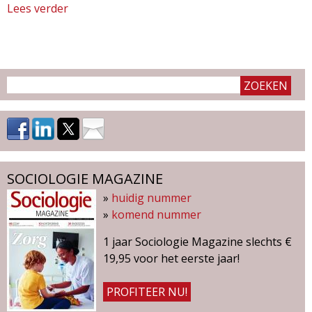
Lees verder
o
v
e
r
S
o
c
i
o
l
o
SOCIOLOGIE MAGAZINE
g
»
huidig nummer
i
»
komend nummer
e
1 jaar Sociologie Magazine slechts €
M
19,95 voor het eerste jaar!
a
g
PROFITEER NU!
a
z