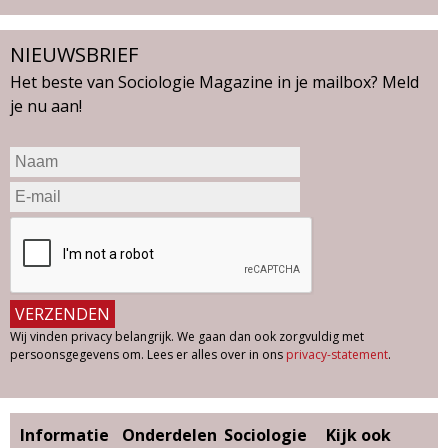
i
n
NIEUWSBRIEF
e
Het beste van Sociologie Magazine in je mailbox? Meld
n
je nu aan!
u
m
m
e
r
1
v
a
n
2
Wij vinden privacy belangrijk. We gaan dan ook zorgvuldig met
0
persoonsgegevens om. Lees er alles over in ons
privacy-statement
.
2
1
Informatie
Onderdelen
Sociologie
Kijk ook