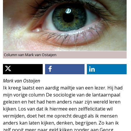
d
i
m
o
e
l
n
u
o
Column van Mark van Ostaijen
g
i
Mark van Ostaijen
Ik kreeg laatst een aardig mailtje van een lezer. Hij had
e
mijn vorige column De sociologie van de lantaarnpaal
gelezen en het had hem anders naar zijn wereld leren
M
kijken. Los van dat ik hiermee een zelffelicitatie wil
vermijden, doet het me oprecht deugd als ik mensen
a
anders kan laten kijken, denken, begrijpen. Zo kan ik
zelf nooit meer naar geld kijken zonder aan Georg