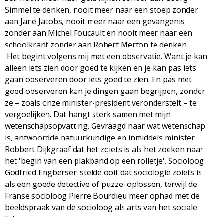
g
Simmel te denken, nooit meer naar een stoep zonder
aan Jane Jacobs, nooit meer naar een gevangenis
a
zonder aan Michel Foucault en nooit meer naar een
schoolkrant zonder aan Robert Merton te denken.
z
Het begint volgens mij met een observatie. Want je kan
alleen iets zien door goed te kijken en je kan pas iets
i
gaan observeren door iets goed te zien. En pas met
goed observeren kan je dingen gaan begrijpen, zonder
n
ze – zoals onze minister-president veronderstelt – te
vergoelijken. Dat hangt sterk samen met mijn
e
wetenschapsopvatting. Gevraagd naar wat wetenschap
is, antwoordde natuurkundige en inmiddels minister
Robbert Dijkgraaf dat het zoiets is als het zoeken naar
het 'begin van een plakband op een rolletje'. Socioloog
Godfried Engbersen stelde ooit dat sociologie zoiets is
als een goede detective of puzzel oplossen, terwijl de
Franse socioloog Pierre Bourdieu meer ophad met de
beeldspraak van de socioloog als arts van het sociale