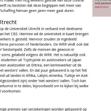
s maakt men nog weleens gebruik van deze criteria.
met persoon
heeft nu besloten dat deze begrippen niet meer van
statement
.
 afschaffing hiervan geen jaren meer gaat duren.
Utrecht
 op de Universiteit Utrecht in verband met deelname
an het CBS. Hiermee wil de universiteit in kaart brengen
erkers is gesteld. Hiervoor zouden ze ingedeeld
sterse personen of Nederlanders. De WRR vindt ook dat
ier’ bestempeld. Zelfs de mensen die gewoon in
 soms gelabeld volgens de WRR. Het is natuurlijk ook
studenten uit Tsjetsjenië en asielzoekers uit Japan
een asielzoeker uit Eritrea, een kenniswerker uit de
iet-westers’ vallen. En dat puur gebaseerd is op het feit
 uit landen in Afrika, Latijns-Amerika, Turkije en Azië
tgezonderd zijn) onder ‘niet-westers’ vallen. Toch kan
komst in te delen, bijvoorbeeld om te kijken bij welke
el voorkomen.
mmige premies van verzekeringen worden gebaseerd op