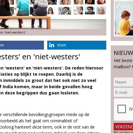
n 'niet-westers'.
are
share
NIEUW
sters' en 'niet-westers'
Het beste
mailbox? 
 'westers' en 'niet-westers'. De reden hiervoor
aties op blijkt te roepen. Daarbij is de
 inmiddels zo groot dat het ook niet zo veel
f India komen, maar in beide gevallen hoog
en deze begrippen dus gaan loslaten.
 de verschillende bevolkingsgroepen mede op de
voorbeeld als het gaat om criminaliteit of
cioloog hanteert deze term, ook in de rest van de
Wij vinden p