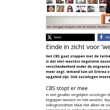
g
i
Het CBS gaat stoppen met de termen 'westers' e
e
tweet
sh
M
Einde in zicht voor 'we
a
Het CBS gaat stoppen met de termen
g
is dat niet-westers negatieve associ
verscheidenheid onder de migranten
a
meer zegt. Iemand kan uit Eritrea o
opgeleid zijn. Ook sociologen moet
z
CBS stopt er mee
i
In veel gevallen vergelijken sociologen
begrippen ‘westers’ en ‘niet-westers’. Bij
n
volksgezondheid. Maar niet alleen de so