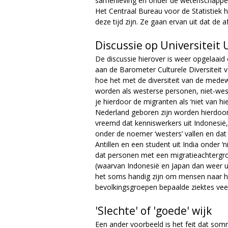
samenleving en onder de wetenschapper
e
Het Centraal Bureau voor de Statistiek 
deze tijd zijn. Ze gaan ervan uit dat de
Discussie op Universiteit 
De discussie hierover is weer opgelaaid
aan de Barometer Culturele Diversiteit v
hoe het met de diversiteit van de medew
worden als westerse personen, niet-we
je hierdoor de migranten als ‘niet van h
Nederland geboren zijn worden hierdoor
vreemd dat kenniswerkers uit Indonesië, 
onder de noemer ‘westers’ vallen en dat 
Antillen en een student uit India onder ‘n
dat personen met een migratieachtergrond
(waarvan Indonesië en Japan dan weer ui
het soms handig zijn om mensen naar her
bevolkingsgroepen bepaalde ziektes ve
'Slechte' of 'goede' wijk
Een ander voorbeeld is het feit dat so