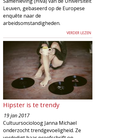
Samenleving (Hiva) van de Universiteit
Leuven, gebaseerd op de Europese
enquête naar de
arbeidsomstandigheden.
VERDER LEZEN
Hipster is te trendy
19 jan 2017
Cultuursocioloog Janna Michael
onderzocht trendgevoeligheid. Ze
verdedigt haar proefschrift op