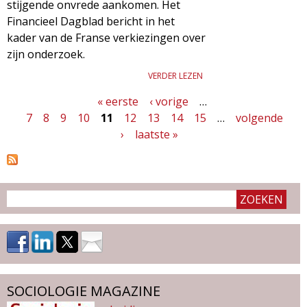
stijgende onvrede aankomen. Het
Financieel Dagblad bericht in het
kader van de Franse verkiezingen over
zijn onderzoek.
VERDER LEZEN
« eerste
‹ vorige
…
P
7
8
9
10
11
12
13
14
15
…
volgende
a
›
laatste »
g
i
n
a
'
s
SOCIOLOGIE MAGAZINE