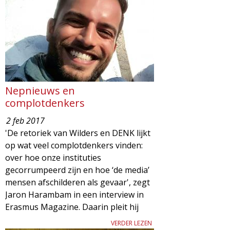
d
i
m
o
e
l
n
u
o
Nepnieuws en
complotdenkers
g
2 feb 2017
'De retoriek van Wilders en DENK lijkt
i
op wat veel complotdenkers vinden:
over hoe onze instituties
e
gecorrumpeerd zijn en hoe ‘de media’
mensen afschilderen als gevaar', zegt
M
Jaron Harambam in een interview in
Erasmus Magazine. Daarin pleit hij
a
VERDER LEZEN