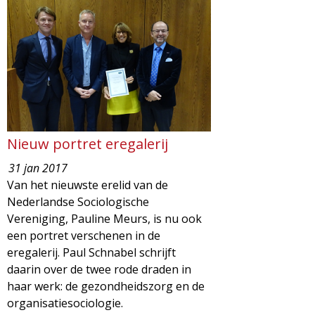
g
a
z
i
n
Nieuw portret eregalerij
31 jan 2017
e
Van het nieuwste erelid van de
Nederlandse Sociologische
Vereniging, Pauline Meurs, is nu ook
een portret verschenen in de
eregalerij. Paul Schnabel schrijft
daarin over de twee rode draden in
haar werk: de gezondheidszorg en de
organisatiesociologie.