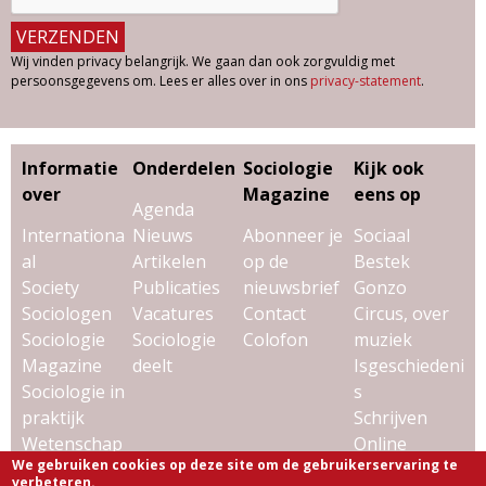
Wij vinden privacy belangrijk. We gaan dan ook zorgvuldig met
persoonsgegevens om. Lees er alles over in ons
privacy-statement
.
Informatie
Onderdelen
Sociologie
Kijk ook
over
Magazine
eens op
Agenda
Internationa
Nieuws
Abonneer je
Sociaal
al
Artikelen
op de
Bestek
Society
Publicaties
nieuwsbrief
Gonzo
Sociologen
Vacatures
Contact
Circus, over
Sociologie
Sociologie
Colofon
muziek
Magazine
deelt
Isgeschiedeni
Sociologie in
s
praktijk
Schrijven
Wetenschap
Online
We gebruiken cookies op deze site om de gebruikerservaring te
& sociologie
Uitgeverij
verbeteren.