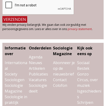
Wij vinden privacy belangrijk. We gaan dan ook zorgvuldig met
persoonsgegevens om. Lees er alles over in ons
privacy-statement
.
Informatie
Onderdelen
Sociologie
Kijk ook
over
Magazine
eens op
Agenda
Internationa
Nieuws
Abonneer je
Sociaal
al
Artikelen
op de
Bestek
Society
Publicaties
nieuwsbrief
Gonzo
Sociologen
Vacatures
Contact
Circus, over
Sociologie
Sociologie
Colofon
muziek
Magazine
deelt
Isgeschiedeni
Sociologie in
s
praktijk
Schrijven