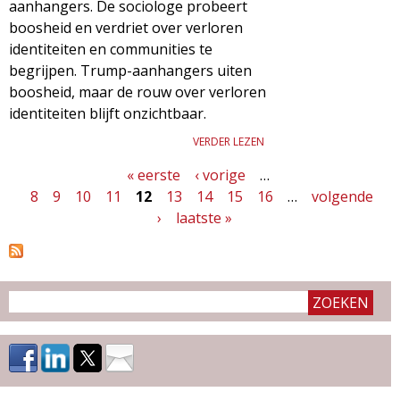
aanhangers. De sociologe probeert
boosheid en verdriet over verloren
identiteiten en communities te
begrijpen. Trump-aanhangers uiten
boosheid, maar de rouw over verloren
identiteiten blijft onzichtbaar.
VERDER LEZEN
« eerste
‹ vorige
…
P
8
9
10
11
12
13
14
15
16
…
volgende
a
›
laatste »
g
i
n
a
'