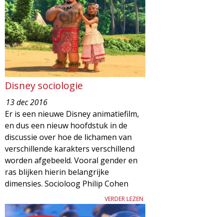
d
i
m
o
e
l
n
u
o
Disney sociologie
13 dec 2016
g
Er is een nieuwe Disney animatiefilm,
en dus een nieuw hoofdstuk in de
i
discussie over hoe de lichamen van
verschillende karakters verschillend
e
worden afgebeeld. Vooral gender en
ras blijken hierin belangrijke
M
dimensies. Socioloog Philip Cohen
a
VERDER LEZEN