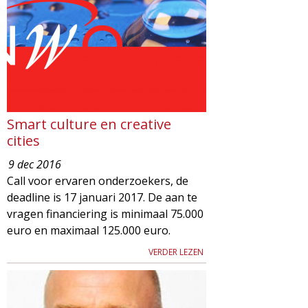
g
a
z
i
Smart culture en creative
n
cities
9 dec 2016
e
Call voor ervaren onderzoekers, de
deadline is 17 januari 2017. De aan te
vragen financiering is minimaal 75.000
euro en maximaal 125.000 euro.
VERDER LEZEN