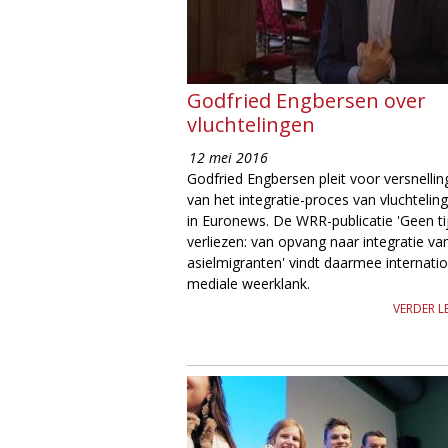
e
Godfried Engbersen over
vluchtelingen
12 mei 2016
Godfried Engbersen pleit voor versnellin
van het integratie-proces van vluchtelin
in Euronews. De WRR-publicatie 'Geen ti
verliezen: van opvang naar integratie va
asielmigranten' vindt daarmee internati
mediale weerklank.
VERDER L