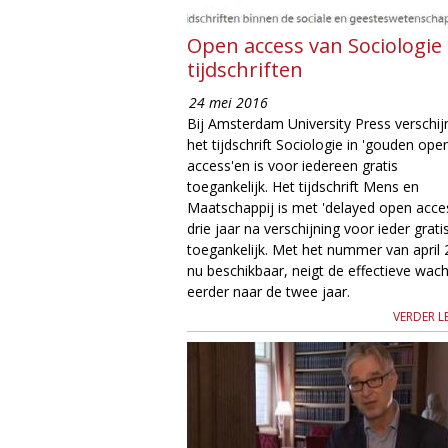
g
Open access van Sociologie
tijdschriften
i
24 mei 2016
e
Bij Amsterdam University Press verschij
het tijdschrift Sociologie in 'gouden ope
M
access'en is voor iedereen gratis
toegankelijk. Het tijdschrift Mens en
a
Maatschappij is met 'delayed open acce
drie jaar na verschijning voor ieder grati
g
toegankelijk. Met het nummer van april
nu beschikbaar, neigt de effectieve wach
a
eerder naar de twee jaar.
VERDER L
z
i
n