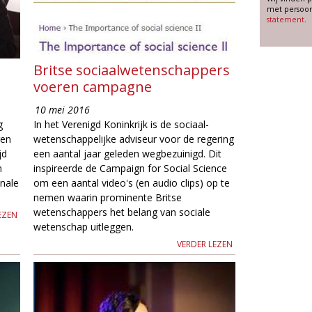
met persoon
statement
.
Britse sociaalwetenschappers
voeren campagne
10 mei 2016
g
In het Verenigd Koninkrijk is de sociaal-
gen
wetenschappelijke adviseur voor de regering
jd
een aantal jaar geleden wegbezuinigd. Dit
n
inspireerde de Campaign for Social Science
onale
om een aantal video's (en audio clips) op te
nemen waarin prominente Britse
wetenschappers het belang van sociale
EZEN
wetenschap uitleggen.
VERDER LEZEN