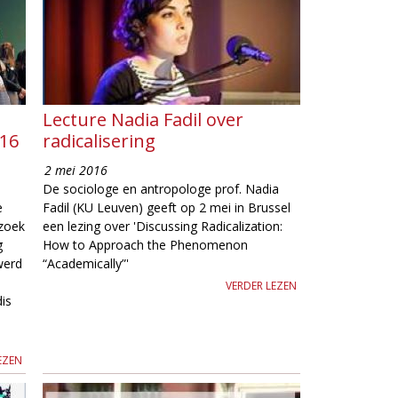
Lecture Nadia Fadil over
016
radicalisering
2 mei 2016
De sociologe en antropologe prof. Nadia
e
Fadil (KU Leuven) geeft op 2 mei in Brussel
zoek
een lezing over 'Discussing Radicalization:
g
How to Approach the Phenomenon
werd
“Academically”'
VERDER LEZEN
is
EZEN