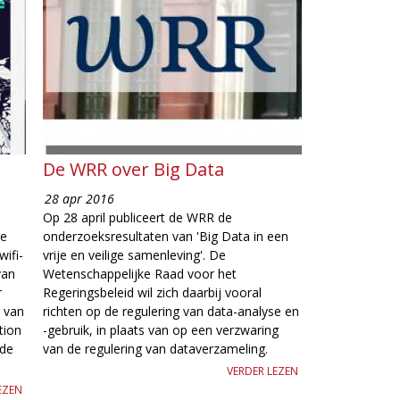
De WRR over Big Data
28 apr 2016
Op 28 april publiceert de WRR de
ee
onderzoeksresultaten van 'Big Data in een
ifi-
vrije en veilige samenleving'. De
van
Wetenschappelijke Raad voor het
r
Regeringsbeleid wil zich daarbij vooral
r van
richten op de regulering van data-analyse en
tion
-gebruik, in plaats van op een verzwaring
nde
van de regulering van dataverzameling.
VERDER LEZEN
EZEN