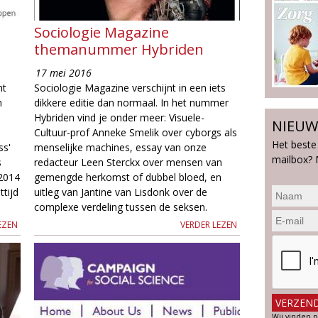
Sociologie Magazine
themanummer Hybriden
17 mei 2016
nt
Sociologie Magazine verschijnt in een iets
n
dikkere editie dan normaal. In het nummer
Hybriden vind je onder meer: Visuele-
NIEUW
Cultuur-prof Anneke Smelik over cyborgs als
Het beste
ss'
menselijke machines, essay van onze
mailbox? 
s
redacteur Leen Sterckx over mensen van
 2014
gemengde herkomst of dubbel bloed, en
ttijd
uitleg van Jantine van Lisdonk over de
complexe verdeling tussen de seksen.
EZEN
VERDER LEZEN
Wij vinden p