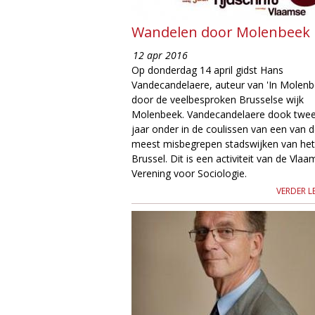
g
Wandelen door Molenbeek
i
12 apr 2016
Op donderdag 14 april gidst Hans
e
Vandecandelaere, auteur van 'In Molenb
door de veelbesproken Brusselse wijk
M
Molenbeek. Vandecandelaere dook twe
jaar onder in de coulissen van een van 
a
meest misbegrepen stadswijken van het
Brussel. Dit is een activiteit van de Vla
g
Verening voor Sociologie.
VERDER L
a
z
i
n