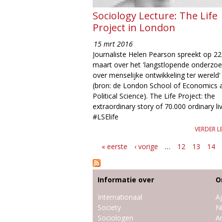
Sociology Lecture: The Life
Project in London
15 mrt 2016
Journaliste Helen Pearson spreekt op 22
maart over het 'langstlopende onderzo
over menselijke ontwikkeling ter wereld'
(bron: de London School of Economics 
Political Science). The Life Project: the
extraordinary story of 70.000 ordinary li
#LSElife
VERDER L
« eerste
‹ vorige
…
12
13
14
P
a
g
Informatie over
O
i
Internationaal
A
Society
N
n
Sociologen
Ar