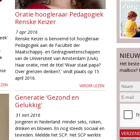
Oratie hoogleraar Pedagogiek
Renske Keizer
7 apr 2016
eek'
Renske Keizer is benoemd tot hoogleraar
Pedagogiek aan de Faculteit der
e
Maatschappij- en Gedragswetenschappen
NIEUW
de
van de Universiteit van Amsterdam (UvA).
Het beste
Haar oratie, met de titel ‘Waar staat papa?
mailbox? 
amse
Over grenzen denken?,’ vindt plaats op 15
april 2016.
EZEN
VERDER LEZEN
Generatie 'Gezond en
Gelukkig'
31 mrt 2016
Jongeren in Nederland: minder seks, roken,
drinken en blowen. En nog steeds sociaal en
tevreden. Meldde het SCP. Het SCP werkte
Wij vinden p