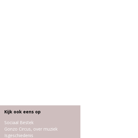
Kijk ook eens op
Sociaal Bestek
Gonzo Circus, over muziek
Isgeschiedenis