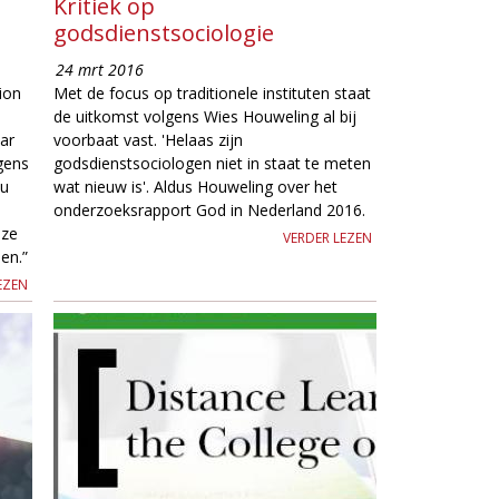
Kritiek op
godsdienstsociologie
24 mrt 2016
ion
Met de focus op traditionele instituten staat
de uitkomst volgens Wies Houweling al bij
ar
voorbaat vast. 'Helaas zijn
gens
godsdienstsociologen niet in staat te meten
au
wat nieuw is'. Aldus Houweling over het
onderzoeksrapport God in Nederland 2016.
 ze
VERDER LEZEN
en.”
EZEN