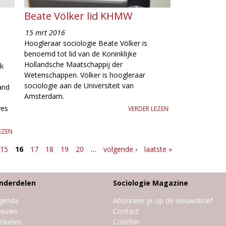
Beate Völker lid KHMW
15 mrt 2016
Hoogleraar sociologie Beate Völker is
benoemd tot lid van de Koninklijke
Hollandsche Maatschappij der
ek
Wetenschappen. Völker is hoogleraar
sociologie aan de Universiteit van
and
Amsterdam.
ves
VERDER LEZEN
EZEN
15
16
17
18
19
20
…
volgende ›
laatste »
nderdelen
Sociologie Magazine
genda
Abonneer je op de nieuwsbrief
ieuws
Contact
tikelen
Colofon