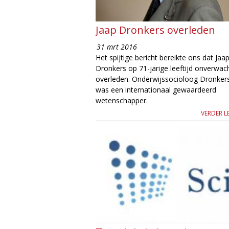
e
Jaap Dronkers overleden
31 mrt 2016
Het spijtige bericht bereikte ons dat Jaa
Dronkers op 71-jarige leeftijd onverwach
overleden. Onderwijssocioloog Dronker
was een internationaal gewaardeerd
wetenschapper.
VERDER L